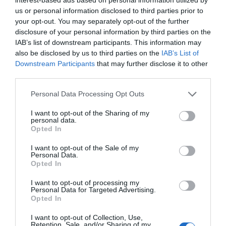
us or personal information disclosed to third parties prior to
your opt-out. You may separately opt-out of the further
disclosure of your personal information by third parties on the
IAB’s list of downstream participants. This information may
also be disclosed by us to third parties on the
IAB’s List of
Pel que fa als plans a mitjà termini, preveuen obrir
Downstream Participants
that may further disclose it to other
un campament al sud d'Espanya, a Andalusia,
third parties.
durant els mesos menys calorosos, i mantenir el
Personal Data Processing Opt Outs
campament actual a Catalunya durant l’estiu. A
llarg termini, l’objectiu és disposar de
I want to opt-out of the Sharing of my
personal data.
campaments fixos oberts tot l’any. “D’aquí a dos
Opted In
anys esperem tenir un campament fix a Canàries,
I want to opt-out of the Sale of my
aprofitant el bon clima durant tot l’any”, conclou
Personal Data.
Opted In
Vallet.
I want to opt-out of processing my
Personal Data for Targeted Advertising.
Opted In
Afegir
VIA Empresa
com a font preferida de
Google de forma gratuïta
I want to opt-out of Collection, Use,
Estigues informat amb les últimes notícies d'actualitat
Retention, Sale, and/or Sharing of my