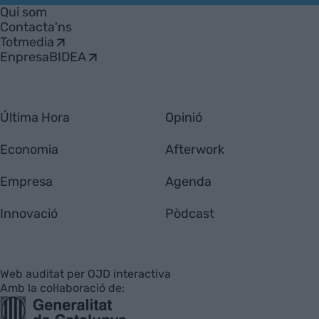
Empresa
Qui som
Contacta'ns
Totmedia
EnpresaBIDEA
Última Hora
Opinió
Economia
Afterwork
Empresa
Agenda
Innovació
Pòdcast
Web auditat per OJD interactiva
Amb la col·laboració de: