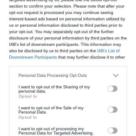
estratègiques”. El sector de l’oli d’oliva, segons
section to confirm your selection. Please note that after your
dades d’un estudi del sector de l’oli d’oliva a
opt-out request is processed you may continue seeing
interest-based ads based on personal information utilized by
Catalunya realitzat per Prodeca, compta
us or personal information disclosed to third parties prior to
actualment amb 347 empreses productores que
your opt-out. You may separately opt-out of the further
facturen 863 milions d’euros de manera agrupada
disclosure of your personal information by third parties on the
i ocupen prop de 1.500 treballadors. Segons
IAB’s list of downstream participants. This information may
also be disclosed by us to third parties on the
IAB’s List of
l’informe, la immensa majoria de les empreses
Downstream Participants
that may further disclose it to other
catalanes dedicades a l’oli d’oliva són pimes (en un
third parties.
99% dels casos).
Personal Data Processing Opt Outs
I want to opt-out of the Sharing of my
Afegir
VIA Empresa
com a font preferida de
personal data.
Opted In
Google de forma gratuïta
Estigues informat amb les últimes notícies d'actualitat
I want to opt-out of the Sale of my
ACTIVAR ARA
Personal Data.
Opted In
I want to opt-out of processing my
Personal Data for Targeted Advertising.