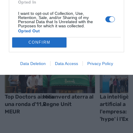
Opted In
I want to opt-out of Collection, Use,
Retention, Sale, and/or Sharing of my
Personal Data that Is Unrelated with the
Purposes for which it was collected.
Opted Out
RELACIONADES
CONFIRM
Data Deletion
Data Access
Privacy Policy
Top Doctors aixeca
Miliunverd aterra al
La intel·ligèn
una ronda d'11,2
Regne Unit
artificial a
MEUR
l'empresa: e
'hype' i l'Exc