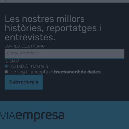
Les nostres millors
històries, reportatges i
entrevistes.
CORREU ELECTRÒNIC
IDIOMA*
Català
Castellà
He llegit i accepto el
tractament de dades
.
Subscriure's
VIA