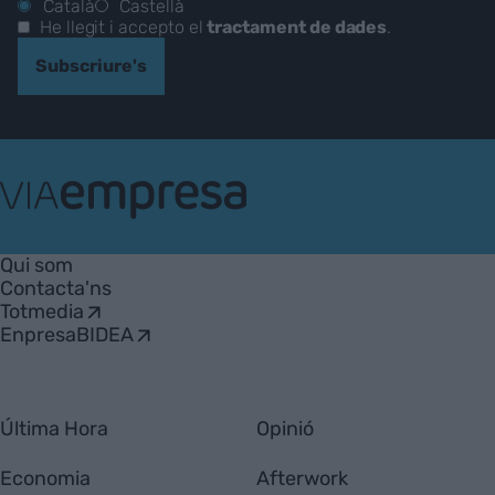
Català
Castellà
He llegit i accepto el
tractament de dades
.
Subscriure's
VIA
Empresa
Qui som
Contacta'ns
Totmedia
EnpresaBIDEA
Última Hora
Opinió
Economia
Afterwork