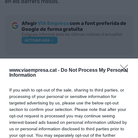
en els darrers mesos.
Afegir
VIA Empresa
com a font preferida de
Google de forma gratuïta
Estigues informat amb les últimes notícies d'actualitat
ACTIVAR ARA
www.viaempresa.cat -
Do Not Process My Personal
Information
If you wish to opt-out of the sale, sharing to third parties, or
processing of your personal or sensitive information for
targeted advertising by us, please use the below opt-out
RELACIONADES
section to confirm your selection. Please note that after your
opt-out request is processed you may continue seeing
interest-based ads based on personal information utilized by
us or personal information disclosed to third parties prior to
your opt-out. You may separately opt-out of the further