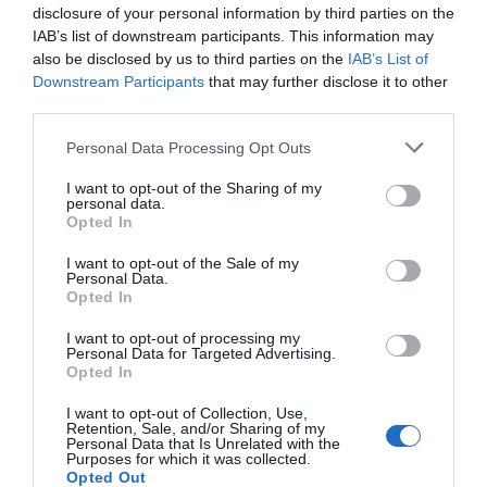
disclosure of your personal information by third parties on the
IAB’s list of downstream participants. This information may
also be disclosed by us to third parties on the
IAB’s List of
Downstream Participants
that may further disclose it to other
third parties.
Freshly Cosmetics,
Ametller Origen
Barcelona i 
un luxe necessari
compra Green Vita
connectades
Personal Data Processing Opt Outs
per créixer en
l'any
I want to opt-out of the Sharing of my
restauració
personal data.
Opted In
I want to opt-out of the Sale of my
Personal Data.
Opted In
I want to opt-out of processing my
Personal Data for Targeted Advertising.
Opted In
I want to opt-out of Collection, Use,
ELS MÉS LLEGITS
Retention, Sale, and/or Sharing of my
Personal Data that Is Unrelated with the
Purposes for which it was collected.
Opted Out