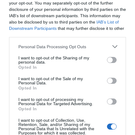
conjunt d’empreses espanyoles. Només hi ha dos
your opt-out. You may separately opt-out of the further
altres sectors que superen el llindar de l’1% dins
disclosure of your personal information by third parties on the
IAB’s list of downstream participants. This information may
dels seus sectors: les comunicacions, amb un
also be disclosed by us to third parties on the
IAB’s List of
1,51%, i els serveis empresarials, amb un 1,01%. A
Downstream Participants
that may further disclose it to other
la part més baixa del rànquing trobem les
third parties.
indústries extractives, amb una única empresa
Personal Data Processing Opt Outs
gasela a l’Estat que representa el 0,28% del seu
sector.
I want to opt-out of the Sharing of my
personal data.
Opted In
La incidència de
I want to opt-out of the Sale of my
Personal Data.
l'especialització
Opted In
tecnològica
I want to opt-out of processing my
Personal Data for Targeted Advertising.
Opted In
Curiosament, un factor que no sembla incidir en el
I want to opt-out of Collection, Use,
bon rendiment de les empreses que més creixen
Retention, Sale, and/or Sharing of my
Personal Data that Is Unrelated with the
a l’Estat és la seva especialització tecnològica.
Purposes for which it was collected.