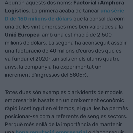
Apuntin aquests dos noms:
Factorial
i
Amphora
Logistics
. La primera acaba de tancar
una sèrie
D de 150 milions de dòlars
que la consolida com
una de les vint empreses més ben valorades a la
Unió Europea
, amb una estimació de 2.500
milions de dòlars. La segona ha aconseguit assolir
una facturació de 40 milions d'euros des que es
va fundar el 2020; tan sols en els últims quatre
anys, la companyia ha experimentat un
increment d’ingressos del 5805%.
Totes dues són exemples clarividents de models
empresarials basats en un creixement econòmic
ràpid i sostingut en el temps, el qual les ha permès
posicionar-se com a referents de sengles sectors.
Perquè més enllà de la importància de mantenir
una
bona reputació empresarial
o d'aconseguir