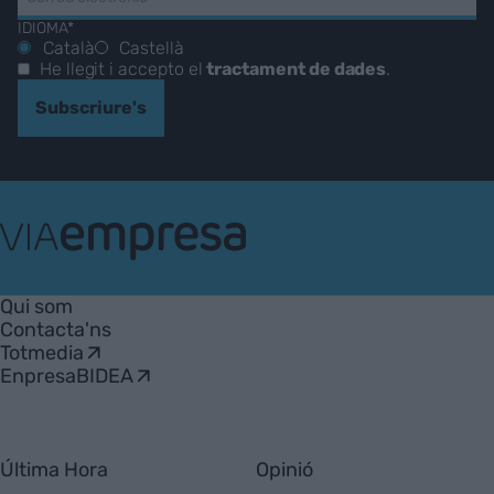
IDIOMA*
Català
Castellà
He llegit i accepto el
tractament de dades
.
Subscriure's
VIA
Empresa
Qui som
Contacta'ns
Totmedia
EnpresaBIDEA
Última Hora
Opinió