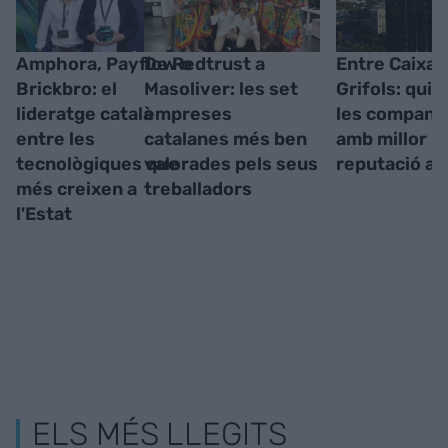
Amphora, Payflow o
De Redtrust a
Entre CaixaB
Brickbro: el
Masoliver: les set
Grifols: qui
lideratge català
empreses
les company
entre les
catalanes més ben
amb millor
tecnològiques que
valorades pels seus
reputació a l
més creixen a
treballadors
l'Estat
ELS MÉS LLEGITS