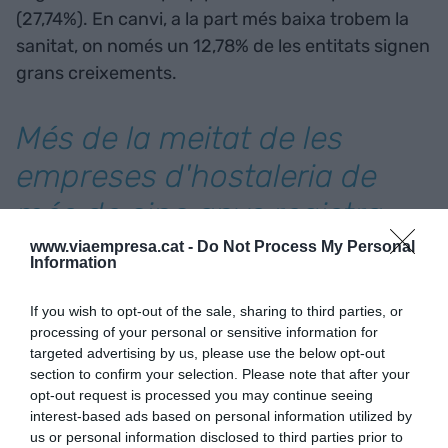
(27,74%). En canvi, a la part més baixa trobem la
sanitat, on només un 12,78% de les entitats signen
grans creixements.
Més de la meitat de les
empreses d'hostaleria de
més de cinc anys registra
creixements interanuals del
www.viaempresa.cat -
Do Not Process My Personal
Information
20% en els darrers tres anys
If you wish to opt-out of the sale, sharing to third parties, or
processing of your personal or sensitive information for
En el cas de les empreses gaseles, l’hostaleria
targeted advertising by us, please use the below opt-out
torna a liderar amb un 1,99% de les empreses del
section to confirm your selection. Please note that after your
opt-out request is processed you may continue seeing
sector, xifra que més que duplica la mitjana del
interest-based ads based on personal information utilized by
0,84% que representen totes les gaseles dins del
us or personal information disclosed to third parties prior to