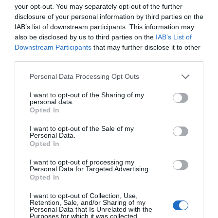
your opt-out. You may separately opt-out of the further
recuperación española?
disclosure of your personal information by third parties on the
26 de mayo de 2013
IAB’s list of downstream participants. This information may
JOAN MAJÓ
also be disclosed by us to third parties on the
IAB’s List of
Downstream Participants
that may further disclose it to other
third parties.
LA OPINIÓN
Salarios elevados
Personal Data Processing Opt Outs
12 de mayo de 2013
I want to opt-out of the Sharing of my
JOAN MAJÓ
personal data.
Opted In
I want to opt-out of the Sale of my
Personal Data.
LA OPINIÓN
Opted In
Los cuatro sectores de
futuro
I want to opt-out of processing my
Personal Data for Targeted Advertising.
29 de abril de 2013
Opted In
JOAN MAJÓ
I want to opt-out of Collection, Use,
Retention, Sale, and/or Sharing of my
Personal Data that Is Unrelated with the
Purposes for which it was collected.