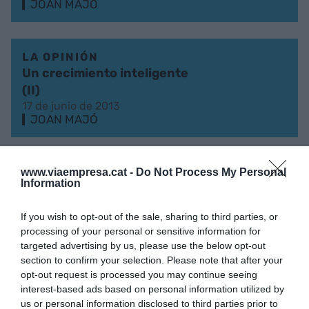
JOAN MAJÓ
LA OPINIÓN
Un crecimiento inteligente
(II)
17 de junio de 2013
JOAN MAJÓ
LA OPINIÓN
www.viaempresa.cat -
Do Not Process My Personal
Information
Recuperar el crecimiento?
(Y)
If you wish to opt-out of the sale, sharing to third parties, or
7 de junio de 2013
processing of your personal or sensitive information for
JOAN MAJÓ
targeted advertising by us, please use the below opt-out
section to confirm your selection. Please note that after your
opt-out request is processed you may continue seeing
LA OPINIÓN
interest-based ads based on personal information utilized by
Cataluña, motor de la
us or personal information disclosed to third parties prior to