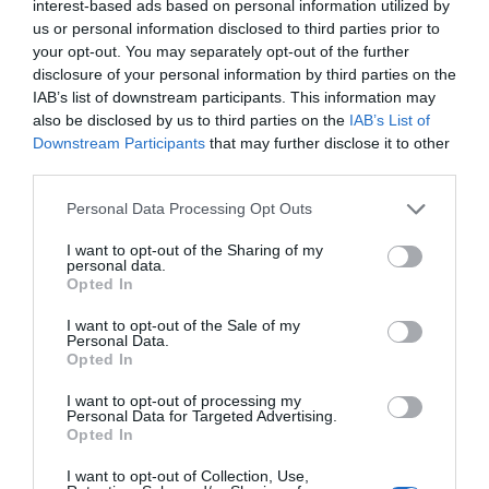
interest-based ads based on personal information utilized by
us or personal information disclosed to third parties prior to
your opt-out. You may separately opt-out of the further
disclosure of your personal information by third parties on the
IAB’s list of downstream participants. This information may
also be disclosed by us to third parties on the
IAB’s List of
Downstream Participants
that may further disclose it to other
third parties.
Personal Data Processing Opt Outs
I want to opt-out of the Sharing of my
MÁS SOBRE PÓDCAST
personal data.
Opted In
PÓDCAST: L'EMPRESA AL DIA
I want to opt-out of the Sale of my
Personal Data.
L'empresa al dia 3x10 |
Opted In
FemCAT y el futuro de la
empresa catalana, con Tatxo
I want to opt-out of processing my
Benet
Personal Data for Targeted Advertising.
Opted In
El nuevo presidente de la
fundación de empresarios
I want to opt-out of Collection, Use,
catalanes repasa en el pódcast