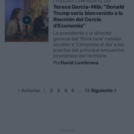
PÓDCAST: L'EMPRESA AL DIA
Teresa Garcia-Milà: “Donald
Trump sería bienvenido a la
Reunión del Cercle
d'Economia”
La presidenta y el director
general del 'think tank' catalán
acuden a 'L'empresa al dia' a las
puertas del principal encuentro
económico del territorio
Por
David Lombrana
Anterior
1
2
3
4
5
…
13
Siguiente