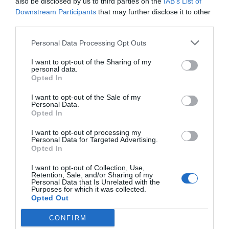
also be disclosed by us to third parties on the
IAB’s List of
Downstream Participants
that may further disclose it to other
INNOVACIÓN
third parties.
El tamaño de Apple
13 de septiembre de 2018
Personal Data Processing Opt Outs
I want to opt-out of the Sharing of my
personal data.
Opted In
INNOVACIÓN
Como abandonar (la secta)
I want to opt-out of the Sale of my
Apple sin morir en el intento
Personal Data.
Opted In
4 de junio de 2018
I want to opt-out of processing my
Personal Data for Targeted Advertising.
Opted In
I want to opt-out of Collection, Use,
Anterior
1
2
3
4
5
…
109
Siguiente
Retention, Sale, and/or Sharing of my
Personal Data that Is Unrelated with the
Purposes for which it was collected.
Opted Out
CONFIRM