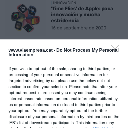
INNOVACIÓN
'Time Flies' de Apple: poca
innovación y mucha
estridencia
16 de septiembre de 2020
www.viaempresa.cat -
Do Not Process My Personal
EMPRESA
Information
Cómo controlar nuestra casa
con un asistente de voz
If you wish to opt-out of the sale, sharing to third parties, or
3 de marzo de 2020
processing of your personal or sensitive information for
targeted advertising by us, please use the below opt-out
section to confirm your selection. Please note that after your
opt-out request is processed you may continue seeing
INNOVACIÓN
interest-based ads based on personal information utilized by
Jesucristo Go y una posesión
us or personal information disclosed to third parties prior to
por Halloween
your opt-out. You may separately opt-out of the further
31 de octubre de 2018
disclosure of your personal information by third parties on the
IAB’s list of downstream participants. This information may