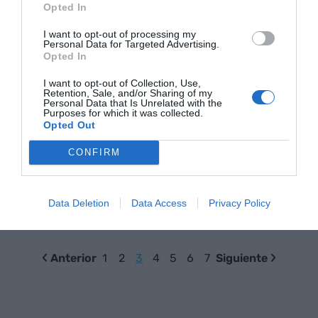
Opted In
estrategias contra la
soledad
I want to opt-out of processing my
Personal Data for Targeted Advertising.
20 de marzo de 2024
Opted In
RAT GASOL
I want to opt-out of Collection, Use,
Retention, Sale, and/or Sharing of my
Personal Data that Is Unrelated with the
Purposes for which it was collected.
LA OPINIÓN
Opted Out
Del FOMO al JOMO, del todo
al nada
CONFIRM
13 de marzo de 2024
RAT GASOL
Data Deletion
Data Access
Privacy Policy
Anterior
1
2
3
4
5
6
7
Siguiente