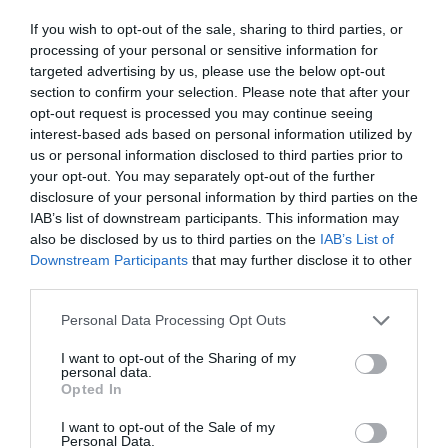
If you wish to opt-out of the sale, sharing to third parties, or
processing of your personal or sensitive information for
LA OPINIÓN
targeted advertising by us, please use the below opt-out
'Femvertising' o
section to confirm your selection. Please note that after your
'feminiwashing': ¿hasta
opt-out request is processed you may continue seeing
cuando las falsas
interest-based ads based on personal information utilized by
banderas?
us or personal information disclosed to third parties prior to
17 de abril de 2024
your opt-out. You may separately opt-out of the further
RAT GASOL
disclosure of your personal information by third parties on the
IAB’s list of downstream participants. This information may
also be disclosed by us to third parties on the
IAB’s List of
Downstream Participants
that may further disclose it to other
LA OPINIÓN
third parties.
Déjà vu
27 de marzo de 2024
Personal Data Processing Opt Outs
RAT GASOL
I want to opt-out of the Sharing of my
personal data.
Opted In
LA OPINIÓN
I want to opt-out of the Sale of my
La soledad no deseada:
Personal Data.