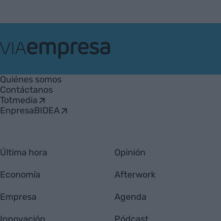
VIA
Empresa
Quiénes somos
Contáctanos
Totmedia
EnpresaBIDEA
Última hora
Opinión
Economía
Afterwork
Empresa
Agenda
Innovación
Pódcast