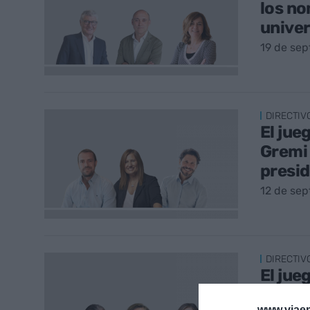
los n
univer
19 de se
DIRECTIV
El jue
Gremi 
presi
12 de se
DIRECTIV
El jue
catala
www.viaem