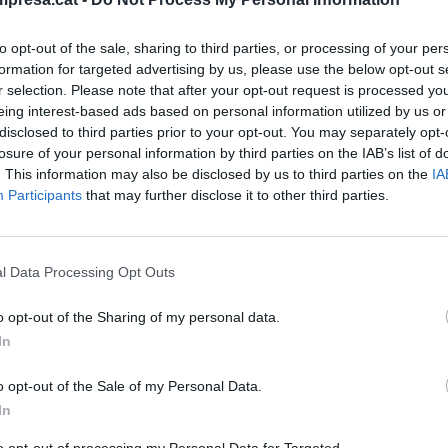
es
tiembre de 2025
to opt-out of the sale, sharing to third parties, or processing of your per
formation for targeted advertising by us, please use the below opt-out s
r selection. Please note that after your opt-out request is processed y
eing interest-based ads based on personal information utilized by us or
disclosed to third parties prior to your opt-out. You may separately opt-
OS EN MOVIMIENTO
go de las sillas de la economía
losure of your personal information by third parties on the IAB’s list of
. This information may also be disclosed by us to third parties on the
IA
ana: los nombramientos femeninos
Participants
that may further disclose it to other third parties.
an julio
io de 2025
l Data Processing Opt Outs
o opt-out of the Sharing of my personal data.
OS EN MOVIMIENTO
In
a Helmersson, exconsejera delegada
o opt-out of the Sale of my Personal Data.
, se incorpora al Consejo de
In
istración de Mango
to opt-out of processing my Personal Data for Targeted