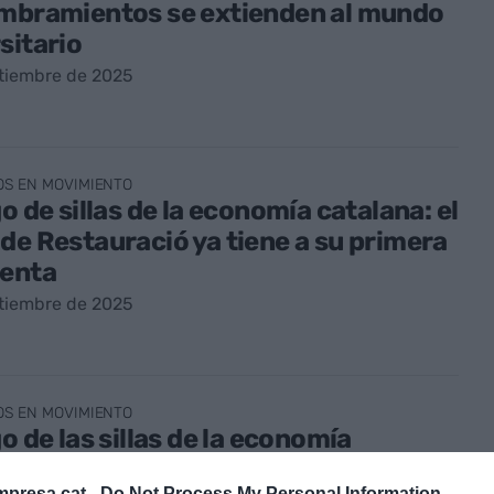
ombramientos se extienden al mundo
sitario
ptiembre de 2025
OS EN MOVIMIENTO
go de sillas de la economía catalana: el
de Restauració ya tiene a su primera
denta
ptiembre de 2025
OS EN MOVIMIENTO
go de las sillas de la economía
na: comienza el nuevo curso de
presa.cat -
Do Not Process My Personal Information