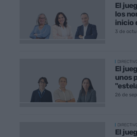
El jue
los n
inicio
3 de oct
DIRECTIV
El jue
unos p
"estel
26 de se
DIRECTIV
El jue