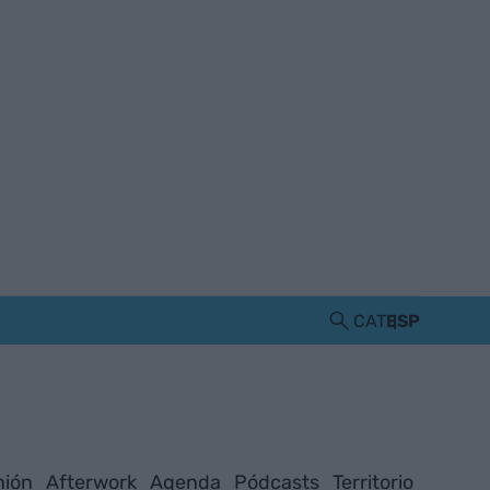
CAT
ESP
nión
Afterwork
Agenda
Pódcasts
Territorio