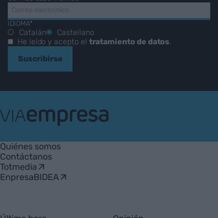
IDIOMA*
Catalán
Castellano
He leído y acepto el
tratamiento de datos
.
Suscribirse
VIA
Empresa
Quiénes somos
Contáctanos
Totmedia
EnpresaBIDEA