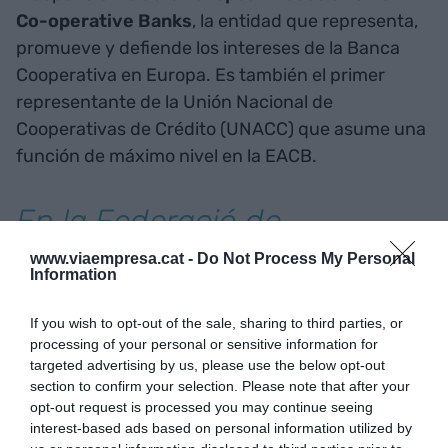
Co-operative Banks
, la entidad que representa,
promueve y defiende los intereses de la Banca
Cooperativa en Europa. Es también el primer
representante de la Unión Nacional de
Cooperativas de Crédito (UNACC) que asume una
función de máximo nivel en la EACB.
En la Federació de
Cooperatives de Treball de
www.viaempresa.cat -
Do Not Process My Personal
Information
Catalunya habrá una
If you wish to opt-out of the sale, sharing to third parties, or
copresidencia colegiada que
processing of your personal or sensitive information for
muestra la diversidad del
targeted advertising by us, please use the below opt-out
section to confirm your selection. Please note that after your
cooperativismo y
opt-out request is processed you may continue seeing
interest-based ads based on personal information utilized by