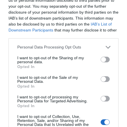
compuesta por primera vez
us or personal information disclosed to third parties prior to
your opt-out. You may separately opt-out of the further
por dos mujeres
disclosure of your personal information by third parties on the
IAB’s list of downstream participants. This information may
also be disclosed by us to third parties on the
IAB’s List of
- Harmon
incorpora a
Pau Solanilla Franco
como
Downstream Participants
that may further disclose it to other
socio de Sector Público. Solanilla es un
third parties.
profesional con una larga trayectoria de más de
Personal Data Processing Opt Outs
30 años en el ámbito asociativo, institucional y
empresarial. Ha sido comisionado de relaciones
I want to opt-out of the Sharing of my
personal data.
internacionales y promoción del Ayuntamiento de
Opted In
Barcelona con el Partit dels Socialistes de
I want to opt-out of the Sale of my
Catalunya (PSC).
Personal Data.
Opted In
-
Laia Bonastra Argüello
y
Ari Mendieta Simó
,
I want to opt-out of processing my
Personal Data for Targeted Advertising.
nuevas copresidentas de la
Federació de
Opted In
Cooperatives de Treball de Catalunya
. Toman el
I want to opt-out of Collection, Use,
relevo de Guillem Llorens Gragera, quien ha
Retention, Sale, and/or Sharing of my
Personal Data that Is Unrelated with the