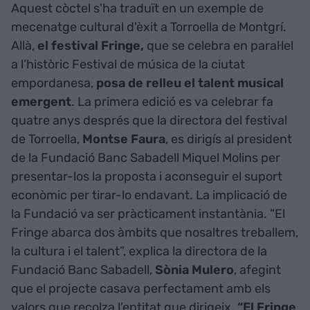
Aquest còctel s'ha traduït en un exemple de
mecenatge cultural d'èxit a Torroella de Montgrí.
Allà,
el festival Fringe,
que se celebra en paral·lel
a l’històric Festival de música de la ciutat
empordanesa,
posa de relleu el talent musical
emergent
. La primera edició es va celebrar fa
quatre anys després que la directora del festival
de Torroella,
Montse Faura
, es dirigís al president
de la Fundació Banc Sabadell Miquel Molins per
presentar-los la proposta i aconseguir el suport
econòmic per tirar-lo endavant. La implicació de
la Fundació va ser pràcticament instantània. “El
Fringe abarca dos àmbits que nosaltres treballem,
la cultura i el talent”, explica la directora de la
Fundació Banc Sabadell,
Sònia Mulero
, afegint
que el projecte casava perfectament amb els
valors que recolza l’entitat que dirigeix.
“El Fringe