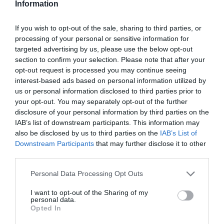
Un suport important
Information
If you wish to opt-out of the sale, sharing to third parties, or
Pels organitzadors del Fringe ha estat important
processing of your personal or sensitive information for
comptar amb aquest suport econòmic que
targeted advertising by us, please use the below opt-out
representa gairebé el 80% del pressupost total del
section to confirm your selection. Please note that after your
festival, el que suposa “un suport importantíssim”,
opt-out request is processed you may continue seeing
interest-based ads based on personal information utilized by
reconeix Balaguer, tot i que puntualitza que
a
us or personal information disclosed to third parties prior to
partir de l’any 2018 el Fringe rebrà noves
your opt-out. You may separately opt-out of the further
ajudes gràcies a la seva integració a la xarxa
disclosure of your personal information by third parties on the
IAB’s list of downstream participants. This information may
EEE
de festivals europeus.
also be disclosed by us to third parties on the
IAB’s List of
Downstream Participants
that may further disclose it to other
Mulero: “Si acompanyem
third parties.
l’excel·lència, se’ns veu com
Personal Data Processing Opt Outs
a excel·lents”
I want to opt-out of the Sharing of my
personal data.
Opted In
El coordinador del Fringe assenyala, no obstant