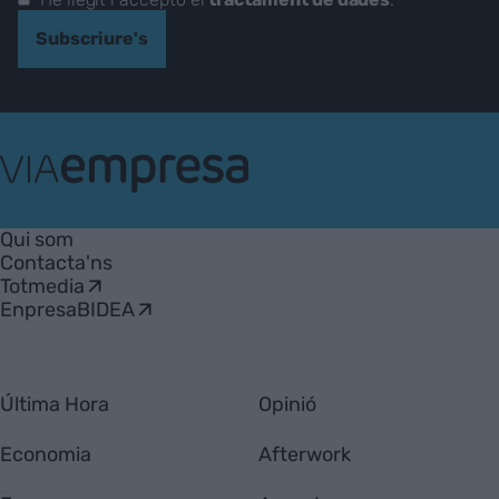
Subscriure's
VIA
Empresa
Qui som
Contacta'ns
Totmedia
EnpresaBIDEA
Última Hora
Opinió
Economia
Afterwork