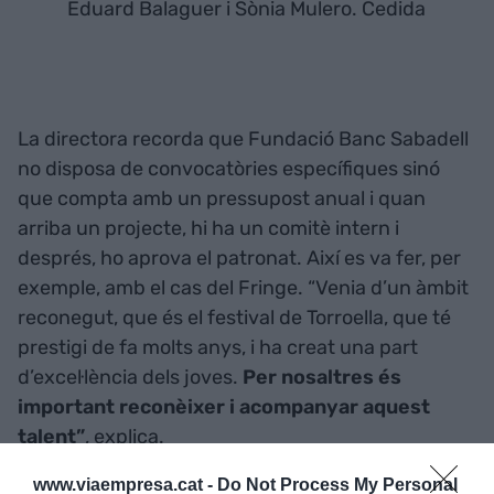
Eduard Balaguer i Sònia Mulero. Cedida
La directora recorda que Fundació Banc Sabadell
no disposa de convocatòries específiques sinó
que compta amb un pressupost anual i quan
arriba un projecte, hi ha un comitè intern i
després, ho aprova el patronat. Així es va fer, per
exemple, amb el cas del Fringe. “Venia d’un àmbit
reconegut, que és el festival de Torroella, que té
prestigi de fa molts anys, i ha creat una part
d’excel·lència dels joves.
Per nosaltres és
important reconèixer i acompanyar aquest
talent”
, explica.
www.viaempresa.cat -
Do Not Process My Personal