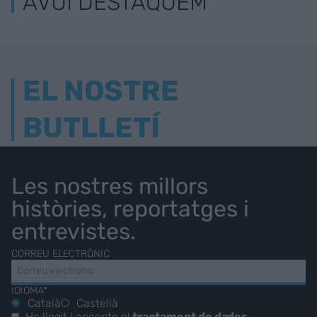
AVUI DESTAQUEM
EL NOSTRE
BUTLLETÍ
Les nostres millors
històries, reportatges i
entrevistes.
CORREU ELECTRÒNIC
IDIOMA*
Català
Castellà
He llegit i accepto el
tractament de dades
.