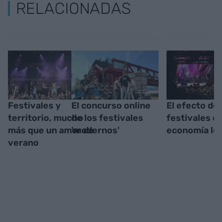
RELACIONADAS
Festivales y
El concurso online
El efecto de 
territorio, mucho
de los festivales
festivales en
más que un amor de
'modernos'
economía loc
verano