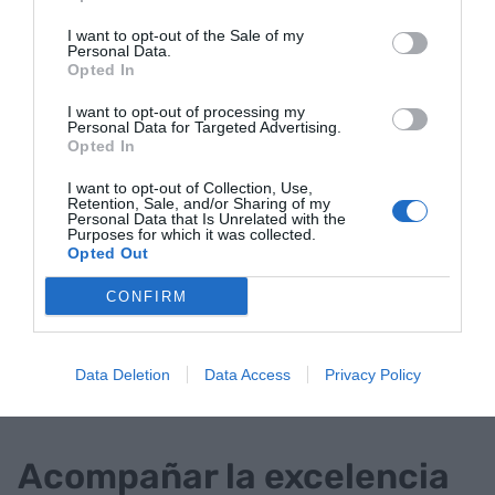
I want to opt-out of the Sale of my
El coordinador del Fringe señala, sin embargo,
Personal Data.
Opted In
otros beneficios de la colaboración con la
Fundación Banco Sabadell además del
I want to opt-out of processing my
Personal Data for Targeted Advertising.
propiamente económico: "Evidentemente, nos
Opted In
aporta una estabilidad y sostenibilidad financiera
I want to opt-out of Collection, Use,
que es mucho de agradecer, pero también el
Retention, Sale, and/or Sharing of my
Personal Data that Is Unrelated with the
hecho de tener la Fundación nos da una
Purposes for which it was collected.
identidad, ayuda a hacer más creíble nuestro
Opted Out
discurso, y nos aporta una red que nos permite
CONFIRM
llegar a otros lugares". Además, asegura que el
hecho de contar con un patrocinador privado de
estas características los permite siguiendo
Data Deletion
Data Access
Privacy Policy
trabajando "con total autonomía y libertad".
Acompañar la excelencia