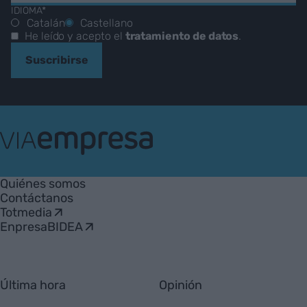
IDIOMA*
Catalán
Castellano
He leído y acepto el
tratamiento de datos
.
Suscribirse
VIA
Empresa
Quiénes somos
Contáctanos
Totmedia
EnpresaBIDEA
Última hora
Opinión