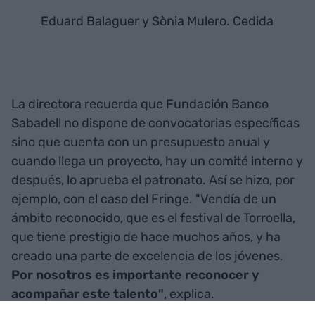
Eduard Balaguer y Sònia Mulero. Cedida
La directora recuerda que Fundación Banco
Sabadell no dispone de convocatorias específicas
sino que cuenta con un presupuesto anual y
cuando llega un proyecto, hay un comité interno y
después, lo aprueba el patronato. Así se hizo, por
ejemplo, con el caso del Fringe. "Vendía de un
ámbito reconocido, que es el festival de Torroella,
que tiene prestigio de hace muchos años, y ha
creado una parte de excelencia de los jóvenes.
Por nosotros es importante reconocer y
acompañar este talento"
, explica.