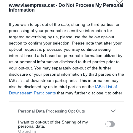
www.viaempresa.cat -
Do Not Process My Personal
Un apoyo importante
Information
Por los organizadores del Fringe ha sido
If you wish to opt-out of the sale, sharing to third parties, or
processing of your personal or sensitive information for
importando contar con este apoyo económico
targeted advertising by us, please use the below opt-out
que representa casi el 80% del presupuesto total
section to confirm your selection. Please note that after your
del festival, el que supone "un apoyo
opt-out request is processed you may continue seeing
interest-based ads based on personal information utilized by
importantísimo", reconoce Balaguer, a pesar de
us or personal information disclosed to third parties prior to
que puntualiza que
a partir del año 2018 el
your opt-out. You may separately opt-out of the further
Fringe recibirá nuevas ayudas gracias a su
disclosure of your personal information by third parties on the
integración a la red EEE
de festivales europeos.
IAB’s list of downstream participants. This information may
also be disclosed by us to third parties on the
IAB’s List of
Downstream Participants
that may further disclose it to other
Mulero: "Si acompañamos la
third parties.
excelencia, se nos ve como
Personal Data Processing Opt Outs
excelentes"
I want to opt-out of the Sharing of my
personal data.
Opted In