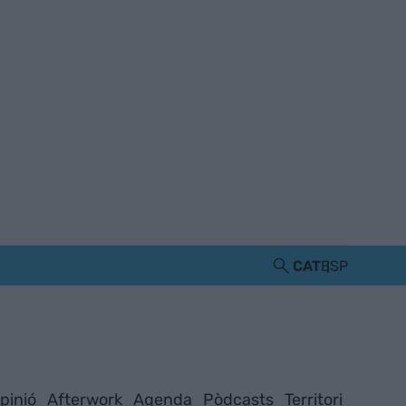
CAT
ESP
pinió
Afterwork
Agenda
Pòdcasts
Territori