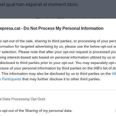
pel qual han esperat el moment idoni.
tres que separen Tòquio de Bilbao hagués estat
lona quedi en el mig, però ja estaven els dos per
presa.cat -
Do Not Process My Personal Information
ig a mi i a Barcelona, després de tots aquests anys
 netedat de la tècnica japonesa i ella m'ha
to opt-out of the sale, sharing to third parties, or processing of your per
formation for targeted advertising by us, please use the below opt-out s
ndor dels seus mercats, on he desenvolupat un
r selection. Please note that after your opt-out request is processed y
 mediterranis", explica el xef japonès amb una
eing interest-based ads based on personal information utilized by us or
capdavant de la cuina a
Jaime del Río
(autor de
disclosed to third parties prior to your opt-out. You may separately opt-
a Madrid: Cadaqués). I afegeix: "la ciutat mereixia
losure of your personal information by third parties on the IAB’s list of
. This information may also be disclosed by us to third parties on the
IA
e freqüentat a Tòquio".
Participants
that may further disclose it to other third parties.
ona mereixia
l Data Processing Opt Outs
es que sempre
uio"
o opt-out of the Sharing of my personal data.