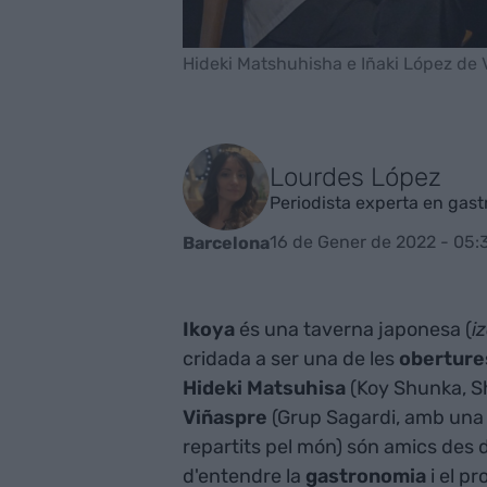
Hideki Matshuhisha e Iñaki López de 
Lourdes López
Periodista experta en gas
16 de Gener de 2022 - 05:
Barcelona
Ikoya
és una taverna japonesa (
i
cridada a ser una de les
oberture
Hideki
Matsuhisa
(Koy Shunka, Sh
Viñaspre
(Grup Sagardi, amb una 
repartits pel món) són amics des 
d'entendre la
gastronomia
i el p