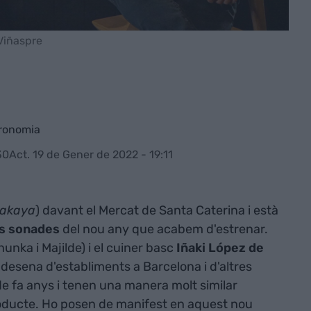
Viñaspre
tronomia
30
Act. 19 de Gener de 2022 - 19:11
zakaya
) davant el Mercat de Santa Caterina i està
s
sonades
del nou any que acabem d'estrenar.
unka i Majilde) i el cuiner basc
Iñaki López de
desena d'establiments a Barcelona i d'altres
de fa anys i tenen una manera molt similar
roducte. Ho posen de manifest en aquest nou