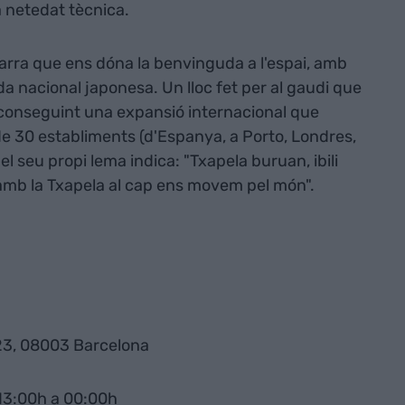
a netedat tècnica.
barra que ens dóna la benvinguda a l'espai, amb
a nacional japonesa. Un lloc fet per al gaudi que
conseguint una expansió internacional que
e 30 establiments (d'Espanya, a Porto, Londres,
 seu propi lema indica: "Txapela buruan, ibili
"amb la Txapela al cap ens movem pel món".
23, 08003 Barcelona
 13:00h a 00:00h