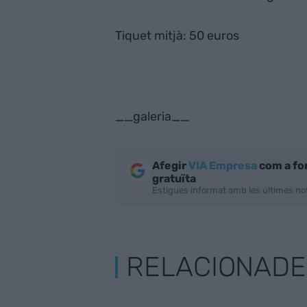
Tiquet mitjà: 50 euros
__galeria__
Afegir
VIA Empresa
com a fo
gratuïta
Estigues informat amb les últimes not
RELACIONADE