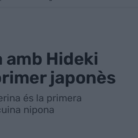
ia amb Hideki
primer japonès
rina és la primera
 cuina nipona