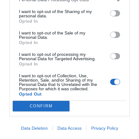
projectes dels quals 1.600 han requerit un suport
I want to opt-out of the Sharing of my
sobre la creació de l’empresa. L’agència municipal
personal data.
acull entre 200 i 300 start-ups cada any a les
Opted In
seves incubadores, Glòries, Almogàvers i Media-
I want to opt-out of the Sale of my
Personal Data.
TIC, totes elles ubicades al 22@. L’agència
Opted In
municipal també té un espai per a empreses
d’impacte social, la innoBadora, i, a més, allotja
I want to opt-out of processing my
Personal Data for Targeted Advertising.
empreses d’alt rendiment.
Opted In
I want to opt-out of Collection, Use,
Retention, Sale, and/or Sharing of my
Personal Data that Is Unrelated with the
Afegir
VIA Empresa
com a font preferida de
Purposes for which it was collected.
Google de forma gratuïta
Opted Out
Estigues informat amb les últimes notícies d'actualitat
ACTIVAR ARA
CONFIRM
Data Deletion
Data Access
Privacy Policy