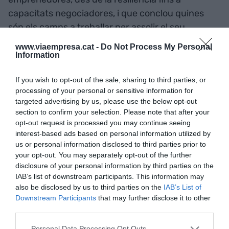
capacitats negociadores, i que conclou quines
són els camps a treballar per assolir el seu
objectiu. Amb tot, Barcelona vol contribuir a
www.viaempresa.cat -
Do Not Process My Personal
generar riquesa i talent emprenedor en una ciutat
Information
capdavantera en creació de projectes a Europa.
If you wish to opt-out of the sale, sharing to third parties, or
processing of your personal or sensitive information for
L'agència ha participat al 4YFN amb 20 startups
targeted advertising by us, please use the below opt-out
incubades per ells. Segons Ortega, aquest
section to confirm your selection. Please note that after your
opt-out request is processed you may continue seeing
esdeveniment els permet "acompanyar les
interest-based ads based on personal information utilized by
startups en un espai que, potser, no es podrien
us or personal information disclosed to third parties prior to
permetre, on poden accedir a una connexió molt
your opt-out. You may separately opt-out of the further
disclosure of your personal information by third parties on the
ràpida amb
partners
de l'ecosistema i inversors, i
IAB’s list of downstream participants. This information may
a nosaltres ens permet aprofundir en el procés en
also be disclosed by us to third parties on the
IAB’s List of
el qual les startups surten d'una incubadora i es
Downstream Participants
that may further disclose it to other
troben amb el mercat", raona Ortega. El darrer
third parties.
any, Barcelona Activa ha acompanyat 5.000
Personal Data Processing Opt Outs