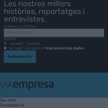
Les nostres millors
històries, reportatges i
entrevistes.
CORREU ELECTRÒNIC
IDIOMA*
Català
Castellà
He llegit i accepto el
tractament de dades
.
Subscriure's
VIA
Empresa
Qui som
Contacta'ns