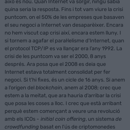
això és nou. Quan Internet va sorgir, ningú sabia
quina seria la resposta. Fins i tot vam viure la crisi
puntcom, on el 50% de les empreses que basaven
el seu negoci a Internet van desaparèixer. Encara
no hem viscut cap crisi així, encara estem lluny. I
si tornem a agafar el paral·lelisme d'Internet, quan
el protocol TCP/IP es va llançar era l’any 1992. La
crisi de les puntcom va ser el 2000, 8 anys
després. Ara posa que el 2008 es deia que
Internet estava totalment consolidat per fer
negoci. Si t'hi fixes, és un cicle de 16 anys. Si anem
a l'origen del
blockchain
, anem al 2008; crec que
estem a la meitat, que ara hauria d'arribar la crisi
que posa les coses a lloc. I crec que està arribant
perquè estem començant a veure una revolució
amb els ICOs
- initial coin offering
, un sistema
de
crowdfunding
basat en l'ús de criptomonedes