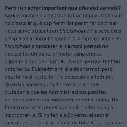
Però i un actor important que ofereixi serveis?
Aquí és on hi ha la oportunitat de negoci. Cadascú
ha d'escollir què sap fer millor per mirar de crear
nous serveis basats en
blockchain
en la seva àrea
d'expertesa. Tornem sempre a la mateixa idea: les
blockchain
empoderen el ciutadà perquè no
necessites un banc, un notari, una entitat
d’inversió que doni crèdit... No cal perquè tot t'ho
pots fer tu. Evidentment, si estàs format, però
aquí hi ha el repte, fer-ho accessible a tothom.
Quan ho aconseguim, tindrem una nova
ciutadania que les Administracions podrien
arribar a veure una mica com un antisistema. No
tindran cap més remei que acollir la tecnologia i
incorporar-la. Si ho fan els Governs, el sector
privat haurà d’anar a remolc de tot això perquè no