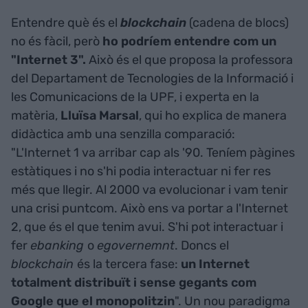
Entendre què és el
blockchain
(cadena de blocs)
no és fàcil, però
ho podríem entendre com un
"Internet 3".
Això és el que proposa la professora
del Departament de Tecnologies de la Informació i
les Comunicacions de la UPF, i experta en la
matèria,
Lluïsa Marsal
, qui ho explica de manera
didàctica amb una senzilla comparació:
"L'Internet 1 va arribar cap als '90. Teníem pàgines
estàtiques i no s'hi podia interactuar ni fer res
més que llegir. Al 2000 va evolucionar i vam tenir
una crisi puntcom. Això ens va portar a l'Internet
2, que és el que tenim avui. S'hi pot interactuar i
fer
ebanking
o
egovernemnt
. Doncs el
blockchain
és la tercera fase:
un Internet
totalment distribuït i sense gegants com
Google que el monopolitzin
". Un nou paradigma