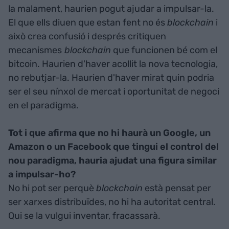
la malament, haurien pogut ajudar a impulsar-la.
El que ells diuen que estan fent no és
blockchain
i
això crea confusió i després critiquen
mecanismes
blockchain
que funcionen bé com el
bitcoin. Haurien d'haver acollit la nova tecnologia,
no rebutjar-la. Haurien d'haver mirat quin podria
ser el seu nínxol de mercat i oportunitat de negoci
en el paradigma.
Tot i que afirma que no hi haurà un Google, un
Amazon o un Facebook que tingui el control del
nou paradigma, hauria ajudat una figura similar
a impulsar-ho?
No hi pot ser perquè
blockchain
està pensat per
ser xarxes distribuïdes, no hi ha autoritat central.
Qui se la vulgui inventar, fracassarà.