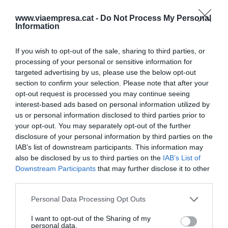
donacions es fan amb
blockchain
i Ethereum. El
www.viaempresa.cat -
Do Not Process My Personal
govern britànic també ho està fent en termes de
Information
registre de la propietat. Estònia, Eslovènia, Àrabs,
també estan actuant. Són normalment governs
If you wish to opt-out of the sale, sharing to third parties, or
amb tradició innovadora. El govern que és una
processing of your personal or sensitive information for
targeted advertising by us, please use the below opt-out
mica més conservador, com la majoria d'europeus
section to confirm your selection. Please note that after your
que tenen la llosa de les institucions europees que
opt-out request is processed you may continue seeing
van aturant les intencions, no progressen tant.
interest-based ads based on personal information utilized by
us or personal information disclosed to third parties prior to
Estònia volia llançar una criptomoneda nacional i
your opt-out. You may separately opt-out of the further
Mario Draghi, president del Banc Central Europeu,
disclosure of your personal information by third parties on the
va dir que no, que a Europa ja hi ha l'euro. És una
IAB’s list of downstream participants. This information may
llàstima, perquè hauria estat bé experimentar
also be disclosed by us to third parties on the
IAB’s List of
Downstream Participants
that may further disclose it to other
amb una moneda nacional. La revolució
third parties.
blockchain
(cadena de blocs) estarà liderada pels
governs, sobretot ciutats, i de retruc el sector
Personal Data Processing Opt Outs
industrial s'hi sumarà perquè també haurà de
I want to opt-out of the Sharing of my
personal data.
donar servei a les administracions.