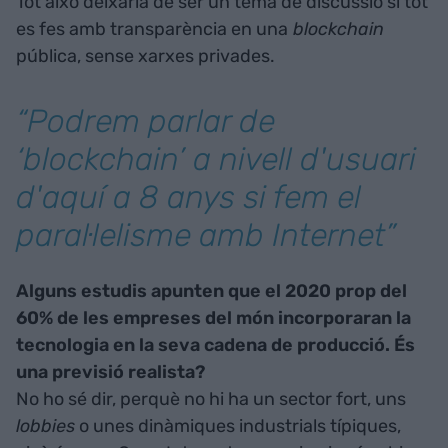
Tot això deixaria de ser un tema de discussió si tot
es fes amb transparència en una
blockchain
pública, sense xarxes privades.
“Podrem parlar de
‘
blockchain’
a nivell d'usuari
d'aquí a 8 anys si fem el
paral·lelisme amb Internet”
Alguns estudis apunten que el 2020 prop del
60% de les empreses del món incorporaran la
tecnologia en la seva cadena de producció. És
una previsió realista?
No ho sé dir, perquè no hi ha un sector fort, uns
lobbies
o unes dinàmiques industrials típiques,