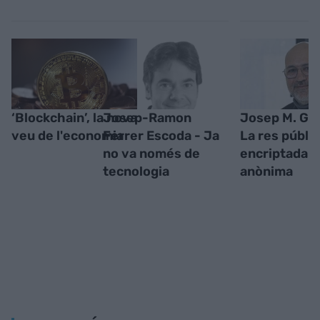
‘Blockchain’, la nova
Josep-Ramon
Josep M. Ga
veu de l'economia
Ferrer Escoda - Ja
La res públic
no va només de
encriptada i
tecnologia
anònima