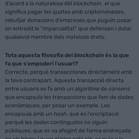
d'acord a la naturalesa del
blockchain,
el que
significa pagar les quotes amb criptomonedes,
rebutjar donacions d'empreses que puguin posar
en entredit la "imparcialitat" que defensen i dotar
qualsevol membre dels mateixos drets.
Tota aquesta filosofia del
blockchain
és la que
fa que s'empoderi l'usuari?
Correcte, perquè transacciones directament amb
la teva contrapart. Aquesta transacció directa
entre usuaris es fa amb un algoritme de consens
que encapsula les transaccions que fem de dades
econòmiques, per posar un exemple. Les
encapsula amb un
hash
, que és l’encriptació
perquè les dades contingudes no siguin
públiques, que es va afegint de forma endreçada
en els blocs; i quan el bloc està ple, es puja a la