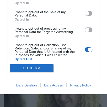
Opted In
I want to opt-out of the Sale of my
Barcelona, com a ciutat de referència, ha fet ja
Personal Data.
res al respecte?
Opted In
I want to opt-out of processing my
Personal Data for Targeted Advertising.
Ells ho decidiran quan ho fan. No conec res a
Opted In
Barcelona que es basi en Bitcoin, Ethereum o
I want to opt-out of Collection, Use,
alguna de les 600 b
lockchain
que existeixen.
Retention, Sale, and/or Sharing of my
Personal Data that Is Unrelated with the
Arribarà, segur, perquè els governs seran els que
Purposes for which it was collected.
lideraran el canvi.
Opted Out
CONFIRM
Data Deletion
Data Access
Privacy Policy