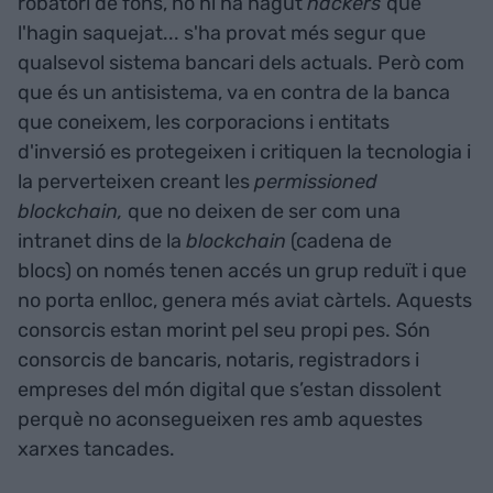
robatori de fons, no hi ha hagut
hackers
que
l'hagin saquejat... s'ha provat més segur que
qualsevol sistema bancari dels actuals. Però com
que és un antisistema, va en contra de la banca
que coneixem, les corporacions i entitats
d'inversió es protegeixen i critiquen la tecnologia i
la perverteixen creant les
permissioned
blockchain,
que no deixen de ser com una
intranet dins de la
blockchain
(cadena de
blocs) on només tenen accés un grup reduït i que
no porta enlloc, genera més aviat càrtels. Aquests
consorcis estan morint pel seu propi pes. Són
consorcis de bancaris, notaris, registradors i
empreses del món digital que s’estan dissolent
perquè no aconsegueixen res amb aquestes
xarxes tancades.