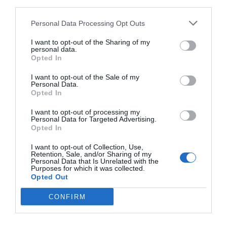
third parties.
Personal Data Processing Opt Outs
I want to opt-out of the Sharing of my
personal data.
Opted In
I want to opt-out of the Sale of my
RELACIONADES
Personal Data.
Opted In
I want to opt-out of processing my
Personal Data for Targeted Advertising.
Opted In
I want to opt-out of Collection, Use,
Retention, Sale, and/or Sharing of my
Personal Data that Is Unrelated with the
Purposes for which it was collected.
Opted Out
Josep M. Ganyet -
El 5G que unirà
5G, el princip
CONFIRM
El Corredor 5G del
Catalunya amb
fi dels
Mediterrani és el
França
'smartphone
futur