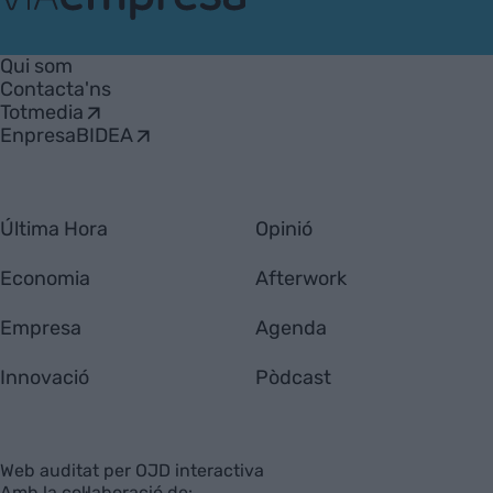
VIA
Empresa
Qui som
Contacta'ns
Totmedia
EnpresaBIDEA
Última Hora
Opinió
Economia
Afterwork
Empresa
Agenda
Innovació
Pòdcast
Web auditat per OJD interactiva
Amb la col·laboració de: