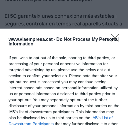
El 5G garanteix unes connexions més estables i
segures, controlar en temps real aparells situats a
milers de quilòmetres, des de cotxes fins a
equipaments mèdics i contribueix
www.viaempresa.cat -
Do Not Process My Personal
Information
al desenvolupament de l'internet de les coses. La
millora de l'experiència de videojocs en realitat
If you wish to opt-out of the sale, sharing to third parties, or
virtual, l'alta definició en les videotrucades, el
processing of your personal or sensitive information for
cotxe autònom o la telemediciona són algunes de
targeted advertising by us, please use the below opt-out
section to confirm your selection. Please note that after your
les aplicacions concretes del 5G.
opt-out request is processed you may continue seeing
interest-based ads based on personal information utilized by
us or personal information disclosed to third parties prior to
Afegir
VIA Empresa
com a font preferida de
your opt-out. You may separately opt-out of the further
Google de forma gratuïta
disclosure of your personal information by third parties on the
Estigues informat amb les últimes notícies d'actualitat
IAB’s list of downstream participants. This information may
ACTIVAR ARA
also be disclosed by us to third parties on the
IAB’s List of
Downstream Participants
that may further disclose it to other