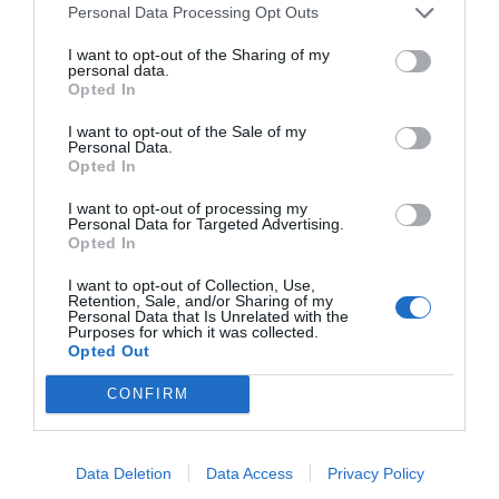
Personal Data Processing Opt Outs
I want to opt-out of the Sharing of my
personal data.
Opted In
I want to opt-out of the Sale of my
Personal Data.
Opted In
RELACIONADAS
I want to opt-out of processing my
Personal Data for Targeted Advertising.
Opted In
I want to opt-out of Collection, Use,
Retention, Sale, and/or Sharing of my
Personal Data that Is Unrelated with the
Purposes for which it was collected.
Opted Out
CONFIRM
Josep M. Ganyet -
El 5G que unirá a
5G, el princi
El Corredor 5G del
Catalunya con
fin de los
Data Deletion
Data Access
Privacy Policy
Mediterráneo es el
Francia
'smartphone