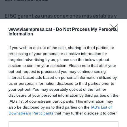
El 5G garantiza unas conexiones más estables y
seguras, controlar en tiempo real aparatos
www.viaempresa.cat -
Do Not Process My Personal
situados a miles de kilómetros, desde coches
Information
hasta equipamientos médicos y contribuye al
desarrollo del internet de las cosas. La mejora de
If you wish to opt-out of the sale, sharing to third parties, or
la experiencia de videojuegos en realidad virtual,
processing of your personal or sensitive information for
targeted advertising by us, please use the below opt-out
la alta definición en las videollamadas, el coche
section to confirm your selection. Please note that after your
autónomo o la telemediciona son algunas de las
opt-out request is processed you may continue seeing
aplicaciones concretas del 5G.
interest-based ads based on personal information utilized by
us or personal information disclosed to third parties prior to
your opt-out. You may separately opt-out of the further
disclosure of your personal information by third parties on the
Añadir
VIA Empresa
como fuente preferida
IAB’s list of downstream participants. This information may
de Google de forma gratuita
also be disclosed by us to third parties on the
IAB’s List of
Mantente informado con las últimas noticias de
actualidad
Downstream Participants
that may further disclose it to other
ACTIVAR AHORA
third parties.