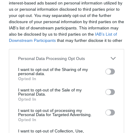
interest-based ads based on personal information utilized by
similar al d'un laboratori farmacèutic d'anàlisis:
us or personal information disclosed to third parties prior to
aporten el seu coneixement per donar suport en
your opt-out. You may separately opt-out of the further
disclosure of your personal information by third parties on the
tasques de desenvolupament analític i de control
IAB’s list of downstream participants. This information may
de qualitat, entre altres. La companyia està
also be disclosed by us to third parties on the
IAB’s List of
certificada per l’
Agència Espanyola de
Downstream Participants
that may further disclose it to other
Medicaments i Productes Sanitaris
(AEMPS)
third parties.
amb el sistema de qualitat GMP (Good
Personal Data Processing Opt Outs
Manufacturing Practices), el reconeixement
I want to opt-out of the Sharing of my
oficial que cal tenir per dur a terme aquesta mena
personal data.
de treballs d'acompanyament als fabricants
Opted In
farmacèutics.
I want to opt-out of the Sale of my
Personal Data.
Opted In
Nanomol Technologies
I want to opt-out of processing my
Personal Data for Targeted Advertising.
ofereix serveis de
Opted In
consultoria i anàlisi de
I want to opt-out of Collection, Use,