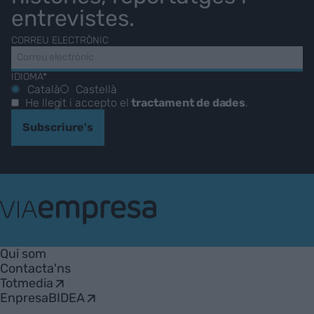
entrevistes.
CORREU ELECTRÒNIC
IDIOMA*
Català
Castellà
He llegit i accepto el
tractament de dades
.
Subscriure's
VIA
Empresa
Qui som
Contacta'ns
Totmedia
EnpresaBIDEA