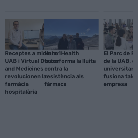
Receptes a mida: la
Nano1Health
El Parc de R
UAB i Virtual Doctor
transforma la lluita
de la UAB, el
and Medicines
contra la
universitari
revolucionen la
resistència als
fusiona talen
farmàcia
fàrmacs
empresa
hospitalària