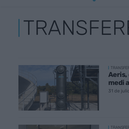
TRANSFER
TRANSFE
Aeris,
medi 
31 de juli
TRANSFE