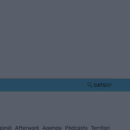
CAT
ESP
pinió
Afterwork
Agenda
Pòdcasts
Territori