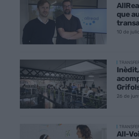
AllRea
que au
transa
10 de juli
TRANSFE
Inèdit
acompa
Grifol
26 de jun
TRANSFE
All-Vo