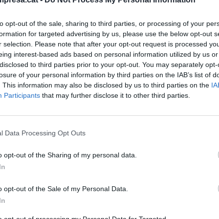
eria bovina
ig de 2026
to opt-out of the sale, sharing to third parties, or processing of your per
formation for targeted advertising by us, please use the below opt-out s
r selection. Please note that after your opt-out request is processed y
eing interest-based ads based on personal information utilized by us or
disclosed to third parties prior to your opt-out. You may separately opt-
RÈNCIA DE CONEIXEMENT
trics, Prehistopirineus i la prova
losure of your personal information by third parties on the IAB’s list of
. This information may also be disclosed by us to third parties on the
IA
s ciències socials també surten de la
Participants
that may further disclose it to other third parties.
sitat
l de 2026
l Data Processing Opt Outs
o opt-out of the Sharing of my personal data.
RÈNCIA DE CONEIXEMENT
In
r View i l’objectiu d’accelerar la lluita
o opt-out of the Sale of my Personal Data.
 la desinformació
In
l de 2026
to opt-out of processing my Personal Data for Targeted