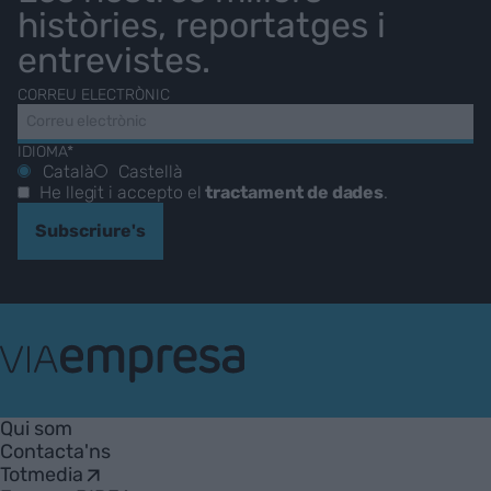
històries, reportatges i
entrevistes.
CORREU ELECTRÒNIC
IDIOMA*
Català
Castellà
He llegit i accepto el
tractament de dades
.
Subscriure's
VIA
Empresa
Qui som
Contacta'ns
Totmedia