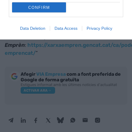
episodis- a les principals plataformes o
CONFIRM
directament a Spotify, Google Podcasts i Apple
Podcasts.
Data Deletion
Data Access
Privacy Policy
Pots escoltar el pòdcast sencer al
web de Xarxa
Emprèn
:
https://xarxaempren.gencat.cat/ca/pod
emprencat/
”
Afegir
VIA Empresa
com a font preferida de
Google de forma gratuïta
Estigues informat amb les últimes notícies d'actualitat
ACTIVAR ARA