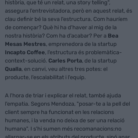
història, que té un relat, una story telling",
assegura l'entrevistadora, però en aquest relat, és
clau definir bé la seva l'estructura. Com hauríem
de començar? Què hi ha d'haver al mig de la
nostra història? Com ha d'acabar? Per a
Bea
Mesas Mestres
, emprenedora de la startup
Incapto Coffee
, l'estructura és problemàtica-
context-solució.
Carles Porta
, de la startup
Qualla
, en canvi, veu altres tres potes: el
producte, l'escalabilitat i l'equip.
A l'hora de triar i explicar el relat, també ajuda
l'empatia. Segons Mendoza, "posar-te a la pell del
client sempre ha funcionat en les relacions
humanes, i la venda no deixa de ser una relació
humana". I s'hi sumen més recomanacions:no
allargar-se en els atributs del producte, sinó anar