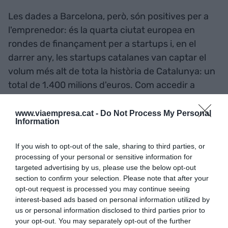
Les dades a Barcelona, però, són positives per a
l'emprenedor: és la quarta ciutat europea en
rondes de finançament per a startups i, en el
darrer any, les startups catalanes van captar el
volum més alt de tota la història de Catalunya: un
total de 1.400 milions d'euros. Com accedir a
aquest finançament? Quina informació s'ha de
tenir preparada?
www.viaempresa.cat -
Do Not Process My Personal
Information
Garcia (ToGrowfy): "Si no
If you wish to opt-out of the sale, sharing to third parties, or
processing of your personal or sensitive information for
inverteix la teva mare, qui ho
targeted advertising by us, please use the below opt-out
section to confirm your selection. Please note that after your
farà?"
opt-out request is processed you may continue seeing
interest-based ads based on personal information utilized by
us or personal information disclosed to third parties prior to
Entre els tipus de finançament més comuns,
your opt-out. You may separately opt-out of the further
Garcia destaca el primer al qual acudeixen la