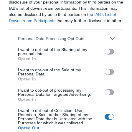
disclosure of your personal information by third parties on the
majoria d'emprenedors: les 3 F (family, friends
IAB’s list of downstream participants. This information may
and fools), "la via més habitual", indica. I afegeix:
also be disclosed by us to third parties on the
IAB’s List of
Downstream Participants
that may further disclose it to other
"Si no inverteix la teva mare, qui ho farà?". També
third parties.
destaca el finançament clàssic, el bancari: els
bancs tenen diferents línies per a emprenedors,
Personal Data Processing Opt Outs
encara que costa més en fases més inicials,
I want to opt-out of the Sharing of my
personal data.
"perquè entenen menys el risc".
Opted In
I want to opt-out of the Sale of my
A més, hi ha ajuts públics a diferents escales i, per
Personal Data.
Opted In
descomptat, les rondes d'inversió, que tenen mil
maneres diferents d'estructurar-se. Per això, és
I want to opt-out of processing my
Personal Data for Targeted Advertising.
important adaptar-se a cada perfil de finançador
Opted In
abans de començar a buscar diners i ser
I want to opt-out of Collection, Use,
conscient del moment actual de la startup. Garcia
Retention, Sale, and/or Sharing of my
Personal Data that Is Unrelated with the
explica totes les vies al cinquè episodi, que es pot
Purposes for which it was collected.
escoltar -juntament amb els quatre darrers
Opted Out