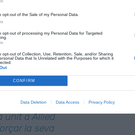
re a la
Llei d'Intel·ligència Artificial
per preservar
In
rs europeus, i idealment, impulsar-la a través de
o opt-out of the Sale of my Personal Data.
n compte:
In
to opt-out of processing my Personal Data for Targeted
rcional per definir els sistemes d'IA de alt risc.
ing.
In
 i altres empreses innovadores per maximitzar la
o opt-out of Collection, Use, Retention, Sale, and/or Sharing
ersonal Data that Is Unrelated with the Purposes for which it
lected.
Out
pliqui realment les parts interessades.
CONFIRM
de futur.
Data Deletion
Data Access
Privacy Policy
 unit a Allied
orçar la seva