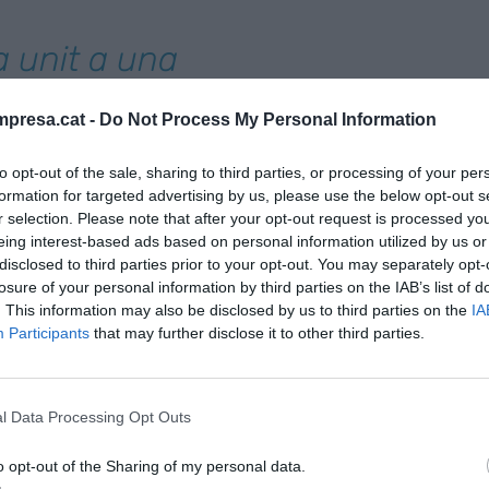
a unit a una
ions europees
presa.cat -
Do Not Process My Personal Information
gència artificial
to opt-out of the sale, sharing to third parties, or processing of your per
formation for targeted advertising by us, please use the below opt-out s
r selection. Please note that after your opt-out request is processed y
eing interest-based ads based on personal information utilized by us or
ct)
, presentada per la
Comissió Europea
el mes
disclosed to third parties prior to your opt-out. You may separately opt-
ens debat entre els responsables polítics, la
losure of your personal information by third parties on the IAB’s list of
sarial. I l'auge de certes tècniques i conceptes
. This information may also be disclosed by us to third parties on the
IA
Participants
that may further disclose it to other third parties.
neral (GPAI) i la IA generativa (per exemple,
omplexitat a la discussió.
l Data Processing Opt Outs
 de startups i d'intel·ligència artificial d'Europa
cordar als responsables polítics els elements
o opt-out of the Sharing of my personal data.