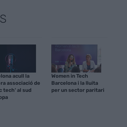
S
lona acull la
Women in Tech
ra associació de
Barcelona i la lluita
c tech' al sud
per un sector paritari
opa