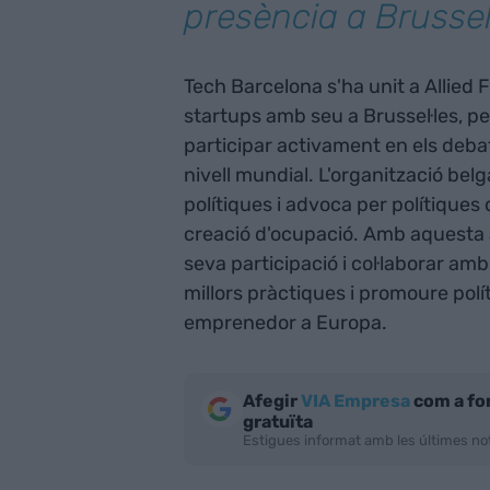
presència a Brussel
Tech Barcelona s'ha unit a Allied 
startups amb seu a Brussel·les, per
participar activament en els debat
nivell mundial. L'organització be
polítiques i advoca per polítiques q
creació d'ocupació. Amb aquesta 
seva participació i col·laborar am
millors pràctiques i promoure polít
emprenedor a Europa.
Afegir
VIA Empresa
com a fo
gratuïta
Estigues informat amb les últimes not