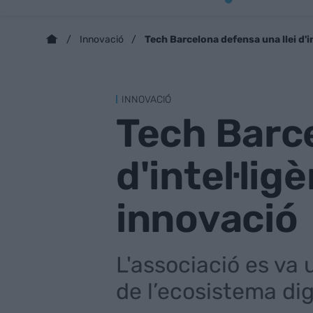
Tech Barcelona defensa una llei d'in
Innovació
INNOVACIÓ
Tech Barce
d'intel·lig
innovació
L'associació es va u
de l’ecosistema dig