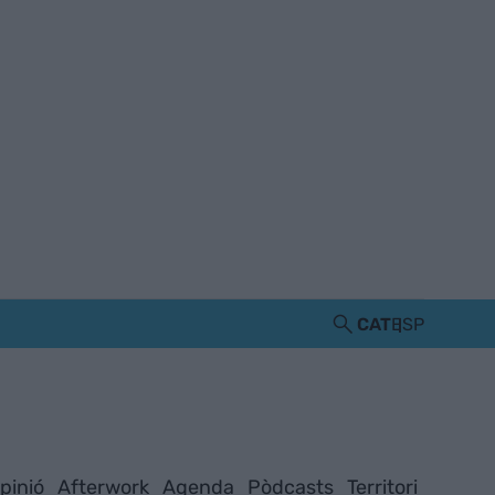
CAT
ESP
pinió
Afterwork
Agenda
Pòdcasts
Territori