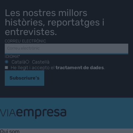
Les nostres millors
històries, reportatges i
entrevistes.
CORREU ELECTRÒNIC
IDIOMA*
Català
Castellà
He llegit i accepto el
tractament de dades
.
Subscriure's
VIA
Empresa
Qui som