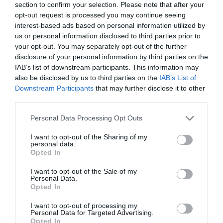
acords.
section to confirm your selection. Please note that after your
opt-out request is processed you may continue seeing
interest-based ads based on personal information utilized by
L'aliança estratègica
us or personal information disclosed to third parties prior to
your opt-out. You may separately opt-out of the further
amb Núñez i Navarro
disclosure of your personal information by third parties on the
IAB’s list of downstream participants. This information may
Amb la presentació de l'edifici, Tech Barcelona i
also be disclosed by us to third parties on the
IAB’s List of
Downstream Participants
that may further disclose it to other
Núñez i Navarro han volgut fer pública la seva
third parties.
aliança, que s'inicia amb aquest edifici però que
ambdues entitats esperen mantenir per molt més
Personal Data Processing Opt Outs
temps.
Daniel Soria
, director del projecte de
I want to opt-out of the Sharing of my
rehabilitació, ha valorat l'avantatge de "crear un
personal data.
Opted In
edifici sabent qui l'ocuparà", que és el cas actual.
En la rehabilitació de l'edifici, que ha implicat una
I want to opt-out of the Sale of my
Personal Data.
inversió de set milions d'euros, Soria assegura que
Opted In
han prioritzat la llum i la sostenibilitat. "L'eix de la
I want to opt-out of processing my
reforma gira al voltant de la llum. Hem mantingut
Personal Data for Targeted Advertising.
Opted In