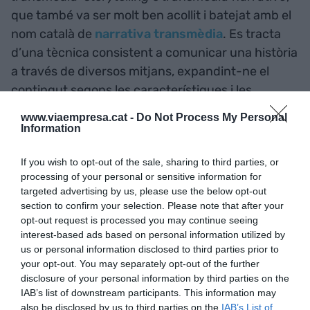
que també va ser molt ben acollit i batejat amb el
nom català de
narrativa transmèdia
. Es tracta
d’una tècnica consistent a comunicar una història
a través de diversos mitjans, expandint-ne el
contingut segons les característiques i les
possibilitats d'interacció de cada mitjà i amb les
www.viaempresa.cat -
Do Not Process My Personal
aportacions dels usuaris, de tal manera que
Information
l'univers narratiu complet es construeix amb la
If you wish to opt-out of the sale, sharing to third parties, or
suma de tots aquests continguts.
processing of your personal or sensitive information for
targeted advertising by us, please use the below opt-out
Si teniu curiositat a conèixer amb més detall els
section to confirm your selection. Please note that after your
opt-out request is processed you may continue seeing
motius que es van tenir en compte a l’hora
interest-based ads based on personal information utilized by
d’aprovar aquestes denominacions, no deixeu de
us or personal information disclosed to third parties prior to
consultar les fitxes corresponents de la
your opt-out. You may separately opt-out of the further
Neoloteca
, el diccionari en línia que conté els
disclosure of your personal information by third parties on the
IAB’s list of downstream participants. This information may
termes normalitzats en català pel TERMCAT.
also be disclosed by us to third parties on the
IAB’s List of