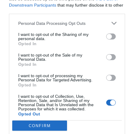
Downstream Participants
that may further disclose it to other
third parties.
I vet aquí un gos i vet aquí un gat, aquest conte
s’ha acabat.
Personal Data Processing Opt Outs
I want to opt-out of the Sharing of my
personal data.
Opted In
I want to opt-out of the Sale of my
Personal Data.
Opted In
I want to opt-out of processing my
Personal Data for Targeted Advertising.
Opted In
I want to opt-out of Collection, Use,
Retention, Sale, and/or Sharing of my
Personal Data that Is Unrelated with the
Purposes for which it was collected.
Opted Out
CONFIRM
Afegir
VIA Empresa
com a font preferida de