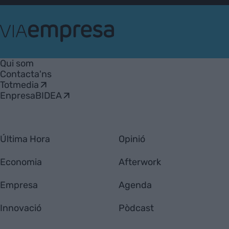
VIA
Empresa
Qui som
Contacta'ns
Totmedia
EnpresaBIDEA
Última Hora
Opinió
Economia
Afterwork
Empresa
Agenda
Innovació
Pòdcast