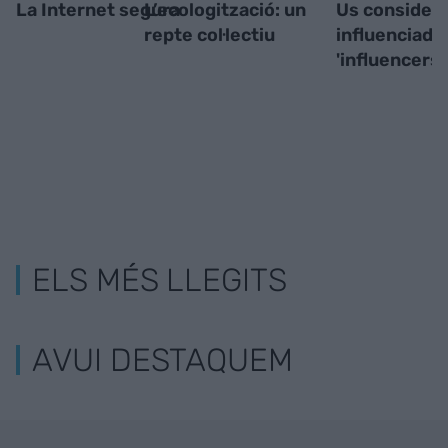
La Internet segura
L’ecologització: un
Us consider
repte col·lectiu
influenciado
'influencers'
ELS MÉS LLEGITS
AVUI DESTAQUEM