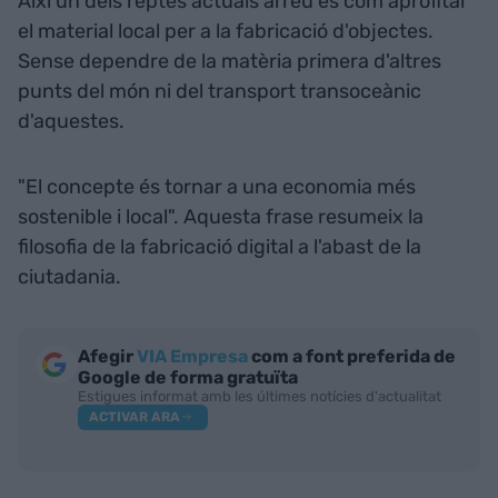
Així un dels reptes actuals arreu és com aprofitar
el material local per a la fabricació d'objectes.
Sense dependre de la matèria primera d'altres
punts del món ni del transport transoceànic
d'aquestes.
"El concepte és tornar a una economia més
sostenible i local". Aquesta frase resumeix la
filosofia de la fabricació digital a l'abast de la
ciutadania.
Afegir
VIA Empresa
com a font preferida de
Google de forma gratuïta
Estigues informat amb les últimes notícies d'actualitat
ACTIVAR ARA