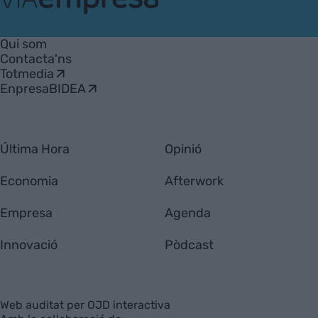
VIA
Empresa
Qui som
Contacta'ns
Totmedia
EnpresaBIDEA
Última Hora
Opinió
Economia
Afterwork
Empresa
Agenda
Innovació
Pòdcast
Web auditat per OJD interactiva