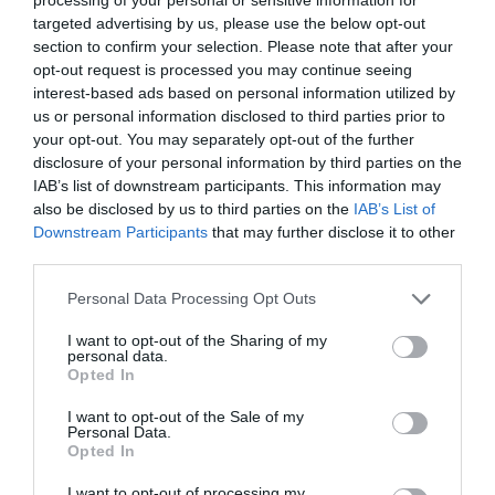
targeted advertising by us, please use the below opt-out
I és que és difícil pensar que cada casa disposi
section to confirm your selection. Please note that after your
d'una impressora en 3D o una talladora làser. Així,
opt-out request is processed you may continue seeing
la idea seria oferir a la ciutadania espais de
interest-based ads based on personal information utilized by
us or personal information disclosed to third parties prior to
fabricació digital dels quals en puguin fer ús i on
your opt-out. You may separately opt-out of the further
també s'ensenyi com funcionen. Aquesta és una
disclosure of your personal information by third parties on the
de les missions dels FabLabs.
IAB’s list of downstream participants. This information may
also be disclosed by us to third parties on the
IAB’s List of
Downstream Participants
that may further disclose it to other
Una revolució amb
third parties.
conseqüències pels llocs
Personal Data Processing Opt Outs
de feina
I want to opt-out of the Sharing of my
personal data.
Opted In
Un dels grans debats al voltant de la digitalització
I want to opt-out of the Sale of my
i l'explosió dels robots en la indústria és la
Personal Data.
destrucció de llocs de treball i desaparició de
Opted In
determinades feines manuals. "És un problema
I want to opt-out of processing my