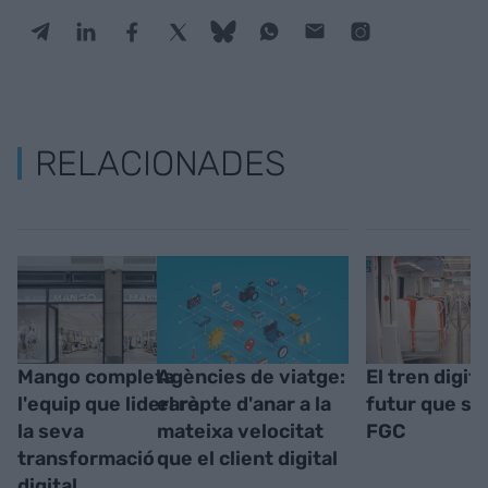
RELACIONADES
Mango completa
Agències de viatge:
El tren digita
l'equip que liderarà
el repte d'anar a la
futur que s'
la seva
mateixa velocitat
FGC
transformació
que el client digital
digital