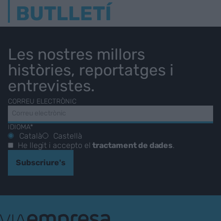
BUTLLETÍ
Les nostres millors
històries, reportatges i
entrevistes.
CORREU ELECTRÒNIC
IDIOMA*
Català
Castellà
He llegit i accepto el
tractament de dades
.
Subscriure's