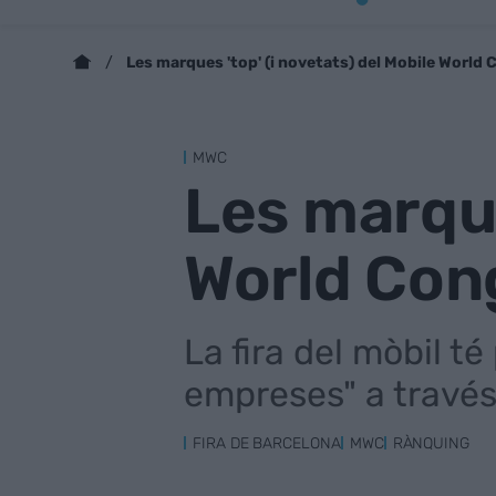
Les marques 'top' (i novetats) del Mobile World
MWC
Les marque
World Con
La fira del mòbil té
empreses" a través 
FIRA DE BARCELONA
MWC
RÀNQUING