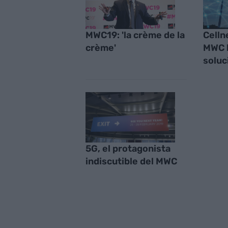
MWC19: 'la crème de la
Celln
crème'
MWC l
soluc
5G, el protagonista
indiscutible del MWC