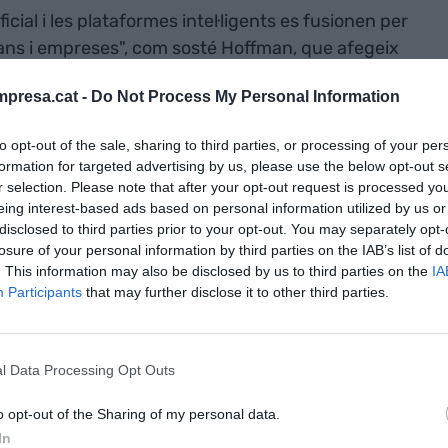
tificial i les plataformes intel·ligents es fusionen per
adans i empreses", com sosté Hoffman, que afegeix
à innovacions que afectarà tots els aspectes de
presa.cat -
Do Not Process My Personal Information
 transport altament eficients fins a agricultura
estes són les marques que més experiències
to opt-out of the sale, sharing to third parties, or processing of your per
 congrés, les marques que faran canviar el món i la
formation for targeted advertising by us, please use the below opt-out s
SMA Innovation City per fer demostracions
r selection. Please note that after your opt-out request is processed y
r en context els visitants.
eing interest-based ads based on personal information utilized by us or
disclosed to third parties prior to your opt-out. You may separately opt-
losure of your personal information by third parties on the IAB’s list of
. This information may also be disclosed by us to third parties on the
IA
Participants
that may further disclose it to other third parties.
l Data Processing Opt Outs
arques que triomfen al MWC
o opt-out of the Sharing of my personal data.
s i persones al servei de la tecnologia. El MWC
In