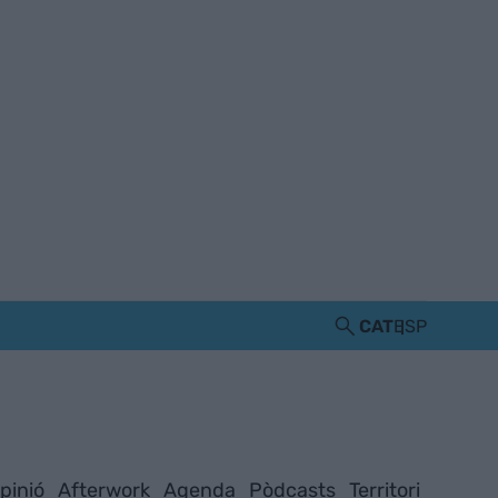
CAT
ESP
pinió
Afterwork
Agenda
Pòdcasts
Territori