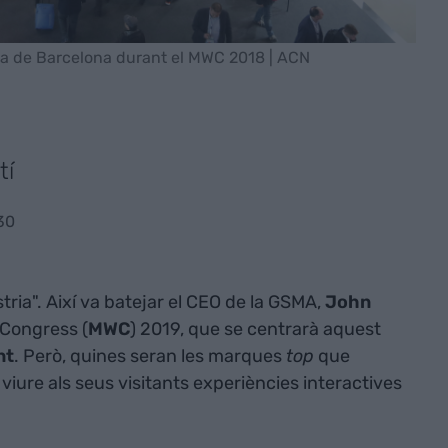
Fira de Barcelona durant el MWC 2018 | ACN
tí
30
stria". Així va batejar el CEO de la GSMA,
John
d Congress (
MWC
) 2019, que se centrarà aquest
nt
. Però, quines seran les marques
top
que
 viure als seus visitants experiències interactives