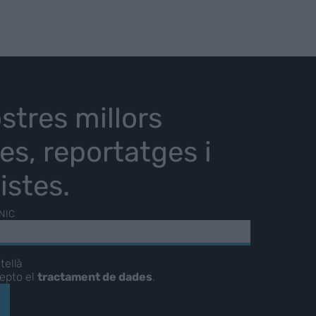
stres millors
ies, reportatges i
istes.
NIC
tellà
cepto el
tractament de dades
.