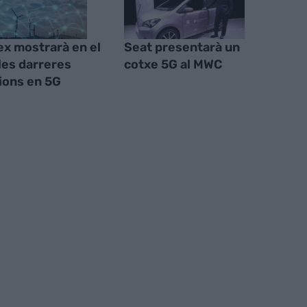
ex mostrarà en el
Seat presentarà un
es darreres
cotxe 5G al MWC
ions en 5G