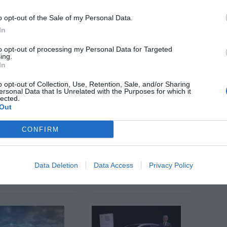
 novetats a la Fira de Barcelona, però aquest any
o opt-out of the Sale of my Personal Data.
a, encara més, la seva atenció en la feminització
In
 les dones ens poden representar i com el futur no
to opt-out of processing my Personal Data for Targeted
ing.
In
nt preferida de Google de forma
o opt-out of Collection, Use, Retention, Sale, and/or Sharing
ersonal Data that Is Unrelated with the Purposes for which it
ACTIVAR ARA
lected.
ícies d'actualitat
Out
CONFIRM
S
Data Deletion
Data Access
Privacy Policy