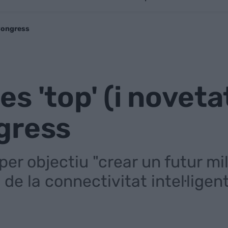
 Congress
s 'top' (i noveta
gress
 per objectiu "crear un futur mi
de la connectivitat intel·ligen