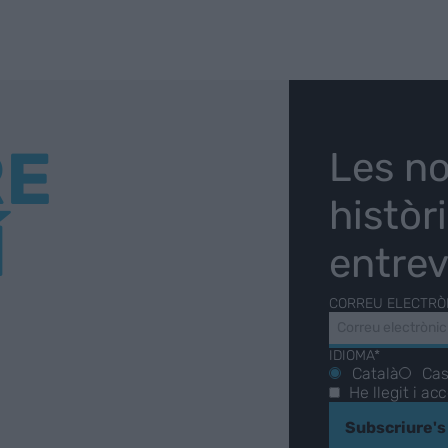
RE
Les no
històr
Í
entrev
CORREU ELECTRÒ
IDIOMA*
Català
Cas
He llegit i ac
Subscriure's