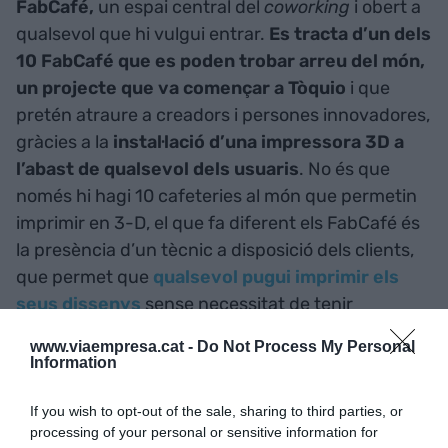
FabCafé,
un espai central del
coworking
i obert a
qualsevol que hi vulgui entrar.
Es tracta d’un dels
10 FabCafé que es poden trobar arreu del món,
un projecte que va començar a Tòquio
i que
pretén atraure a creadors i persones innovadores,
gràcies a la
instal·lació d’una impressora 3D a
l’abast de qualsevol dels usuaris
. No és que
només hi hagi 10 cafeteries al món que permetin
imprimir en 3-D, el que fa diferent els FabCafé és
la presència d’un tècnic a disposició dels clients,
que permet que
qualsevol pugui imprimir els
seus dissenys
sense necessitat de tenir
coneixements previs.
www.viaempresa.cat -
Do Not Process My Personal
Information
If you wish to opt-out of the sale, sharing to third parties, or
processing of your personal or sensitive information for