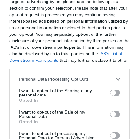
targeted advertising by us, please use the below opt-out
section to confirm your selection. Please note that after your
opt-out request is processed you may continue seeing
interest-based ads based on personal information utilized by
us or personal information disclosed to third parties prior to
your opt-out. You may separately opt-out of the further
disclosure of your personal information by third parties on the
IAB’s list of downstream participants. This information may
also be disclosed by us to third parties on the
IAB’s List of
Downstream Participants
that may further disclose it to other
third parties.
Formació i servei a les empreses
Personal Data Processing Opt Outs
Els altres dos pilars de MOB-Barcelona són els
I want to opt-out of the Sharing of my
programes formatius i l’assessorament a les
personal data.
Opted In
empreses. En el primer àmbit, i al marge de les
sessions consensuades amb els Makers,
MOB-
I want to opt-out of the Sale of my
Personal Data.
Barcelona organitza classes d’innovació i
Opted In
design thinking
a empreses privades, escoles i
I want to opt-out of processing my
administracions. D’altra banda, compta amb un
Personal Data for Targeted Advertising.