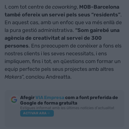
I, com tot centre de
coworking
,
MOB-Barcelona
també ofereix un servei pels seus “residents”
.
En aquest cas, amb un enfoc que va més enllà de
la pura gestió administrativa.
“Som gairebé una
agència de creativitat al servei de 300
persones
. Ens preocupem de conèixer a fons els
nostres clients i les seves necessitats, i ens
impliquem, fins i tot, en qüestions com formar un
equip perfecte pels seus projectes amb altres
Makers
”, conclou Andreatta.
Afegir
VIA Empresa
com a font preferida de
Google de forma gratuïta
Estigues informat amb les últimes notícies d'actualitat
ACTIVAR ARA