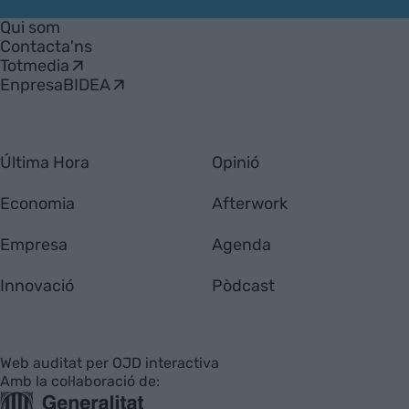
Empresa
Qui som
Contacta'ns
Totmedia
EnpresaBIDEA
Última Hora
Opinió
Economia
Afterwork
Empresa
Agenda
Innovació
Pòdcast
Web auditat per OJD interactiva
Amb la col·laboració de: