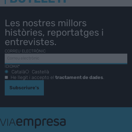
Les nostres millors
històries, reportatges i
entrevistes.
CORREU ELECTRÒNIC
IDIOMA*
Català
Castellà
He llegit i accepto el
tractament de dades
.
Subscriure's
VIA