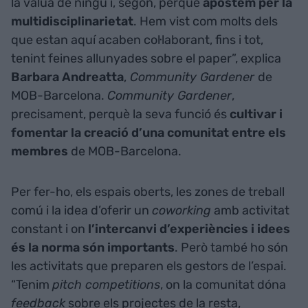
la vàlua de ningú i, segon, perquè
apostem per la
multidisciplinarietat
. Hem vist com molts dels
que estan aquí acaben col·laborant, fins i tot,
tenint feines allunyades sobre el paper”, explica
Barbara Andreatta
,
Community Gardener
de
MOB-Barcelona.
Community Gardener
,
precisament, perquè la seva funció és
cultivar i
fomentar la creació d’una comunitat entre els
membres
de MOB-Barcelona.
Per fer-ho, els espais oberts, les zones de treball
comú i la idea d’oferir un
coworking
amb activitat
constant i on
l’intercanvi d’experiències i idees
és la norma són importants
. Però també ho són
les activitats que preparen els gestors de l’espai.
“Tenim
pitch competitions
, on la comunitat dóna
feedback
sobre els projectes de la resta,