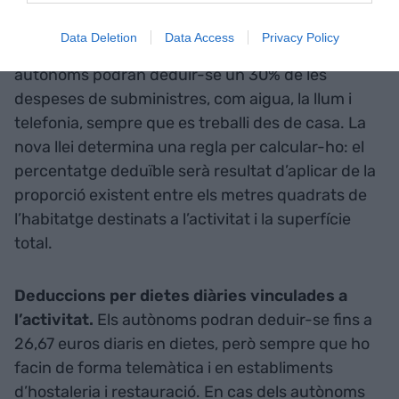
corrents
Data Deletion
Data Access
Privacy Policy
Deducció d’un 30% en els subministres.
Els
autònoms podran deduir-se un 30% de les
despeses de subministres, com aigua, la llum i
telefonia, sempre que es treballi des de casa. La
nova llei determina una regla per calcular-ho: el
percentatge deduïble serà resultat d’aplicar de la
proporció existent entre els metres quadrats de
l’habitatge destinats a l’activitat i la superfície
total.
Deduccions per dietes diàries vinculades a
l’activitat.
Els autònoms podran deduir-se fins a
26,67 euros diaris en dietes, però sempre que ho
facin de forma telemàtica i en establiments
d’hostaleria i restauració. En cas dels autònoms