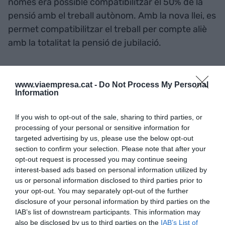
només era possible compatibilitzar el 50% de la
pensió amb el treball autònom. Amb la nova llei, es
permet compatibilitzar el treball per compte aliè
amb la totalitat la pensió de jubilació.
Bonificació del 100% de la quota d’autònoms
www.viaempresa.cat -
Do Not Process My Personal
per tenir a càrrec menors de 12 anys o familiars
Information
amb dependència.
Els treballadors autònoms
tenen dret a una bonificació del 100% de la quota
If you wish to opt-out of the sale, sharing to third parties, or
d’autònoms durant un any per contingències
processing of your personal or sensitive information for
targeted advertising by us, please use the below opt-out
comuns si tenen a càrrec menors de 12 anys, o bé
section to confirm your selection. Please note that after your
familiars amb situació acreditada de dependència
opt-out request is processed you may continue seeing
o discapacitat (paràlisi cerebral, malaltia mental o
interest-based ads based on personal information utilized by
discapacitat intel·lectual igual o superior al 33%).
us or personal information disclosed to third parties prior to
your opt-out. You may separately opt-out of the further
disclosure of your personal information by third parties on the
Beneficis per als autònoms amb
IAB’s list of downstream participants. This information may
also be disclosed by us to third parties on the
IAB’s List of
discapacitat.
Els emprenedors amb alguna