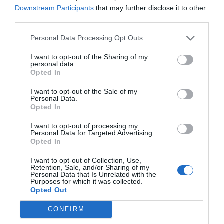
Downstream Participants
that may further disclose it to other
discapacitat tindran reduccions i bonificacions a
third parties.
les quotes de la Seguretat Social. A més a més, la
Personal Data Processing Opt Outs
nova llei també facilitarà la contractació dels fills
amb discapacitat dels autònoms.
I want to opt-out of the Sharing of my
personal data.
Opted In
Bonificacions en la contractació de
I want to opt-out of the Sale of my
familiars.
Aquells autònoms que contractin de
Personal Data.
Opted In
forma indefinida a familiars tindran un 100% de
bonificació en les cotitzacions a la Seguretat
I want to opt-out of processing my
Personal Data for Targeted Advertising.
Social: l’única condició és que no s’hagin realitzat
Opted In
acomiadaments de forma improcedent o per un
I want to opt-out of Collection, Use,
expedient de regulació d’ocupació en els dotze
Retention, Sale, and/or Sharing of my
Personal Data that Is Unrelated with the
mesos anteriors a la contractació.
Purposes for which it was collected.
Opted Out
Deduccions en despeses
CONFIRM