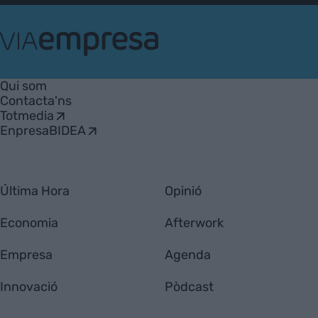
VIA
Empresa
Qui som
Contacta'ns
Totmedia
EnpresaBIDEA
Última Hora
Opinió
Economia
Afterwork
Empresa
Agenda
Innovació
Pòdcast