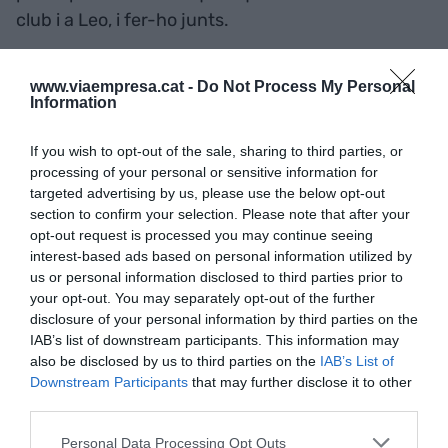
club i a Leo, i fer-ho junts.
www.viaempresa.cat -
Do Not Process My Personal
El reclam i l’excel·lència esportiva, apostar
Information
fermament per la Masia i per Messi com a símbol
de tota una generació de futbolistes “nascuts” a
If you wish to opt-out of the sale, sharing to third parties, or
la Masia que van canviar el món, ens van fer
processing of your personal or sensitive information for
targeted advertising by us, please use the below opt-out
eterns. Nosaltres havíem de saber reconduir-ho
section to confirm your selection. Please note that after your
perquè ells ens tutelessin i donessin pas a la nova
opt-out request is processed you may continue seeing
generació.
interest-based ads based on personal information utilized by
us or personal information disclosed to third parties prior to
your opt-out. You may separately opt-out of the further
disclosure of your personal information by third parties on the
Marca Barça, marca Leo Messi. Aquesta
IAB’s list of downstream participants. This information may
associació era estratègica per assolir nivells de
also be disclosed by us to third parties on the
IAB’s List of
facturació històrics a nivell de BLM. La creació de
Downstream Participants
that may further disclose it to other
productes exclusius amb una marca pròpia
third parties.
nascuda de la globalització del Millor Club del Món
Personal Data Processing Opt Outs