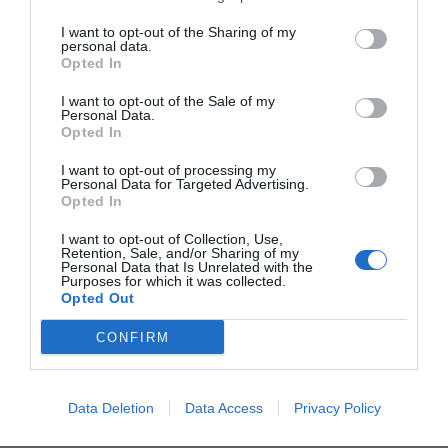
i el millor jugador de la història, era imbatible. Els
I want to opt-out of the Sharing of my
ingressos amb creixement de dos dígits els
personal data.
primers anys, i anant molt més enllà de la pura
Opted In
carrera esportiva, eren un pla de vida per Messi i
I want to opt-out of the Sale of my
una assegurança a escala d’imatge i projecció per
Personal Data.
Opted In
al Barça. Negocis compartits amb variables per
constants, creixents i fent una alineació natural
I want to opt-out of processing my
Personal Data for Targeted Advertising.
dels interessos de les dues parts.
Opted In
I want to opt-out of Collection, Use,
Retention, Sale, and/or Sharing of my
One Club Man
, el relat imbatible d’un esportista
Personal Data that Is Unrelated with the
Purposes for which it was collected.
fet a casa, que sedueix al món fent allò que tant
Opted Out
ens enamora, i fent-ho al seu club, al club que va
CONFIRM
apostar per ell i li va donar l’oportunitat, el va
cuidar i el va portar fins al lideratge del millor
equip del món. Aquest relat ens tornava al primer
Data Deletion
Data Access
Privacy Policy
nivell en la lluita per patrocinadors, en