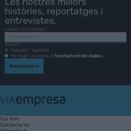
Les nostres millors
històries, reportatges i
entrevistes.
CORREU ELECTRÒNIC
IDIOMA*
Català
Castellà
He llegit i accepto el
tractament de dades
.
Subscriure's
VIA
Empresa
Qui som
Contacta'ns