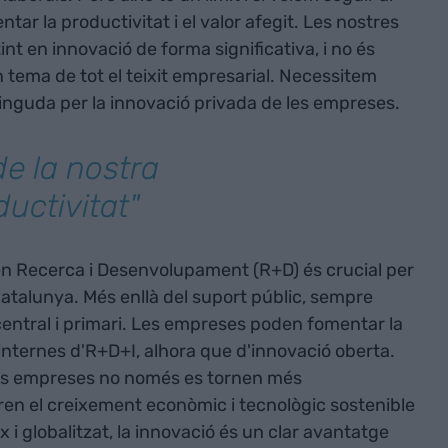
tar la productivitat i el valor afegit. Les nostres
t en innovació de forma significativa, i no és
tema de tot el teixit empresarial. Necessitem
inguda per la innovació privada de les empreses.
de la nostra
uctivitat"
en Recerca i Desenvolupament (R+D) és crucial per
Catalunya. Més enllà del suport públic, sempre
central i primari. Les empreses poden fomentar la
internes d'R+D+I, alhora que d'innovació oberta.
stes empreses no només es tornen més
ren el creixement econòmic i tecnològic sostenible
 i globalitzat, la innovació és un clar avantatge