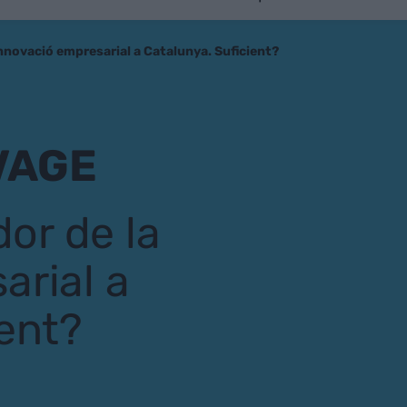
 innovació empresarial a Catalunya. Suficient?
VAGE
dor de la
arial a
ent?