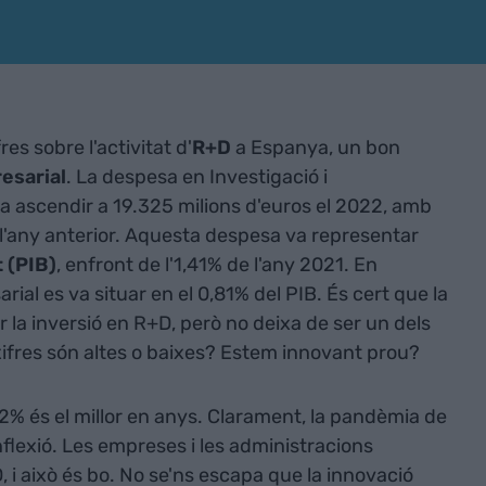
es sobre l'activitat d'
R+D
a Espanya, un bon
esarial
. La despesa en Investigació i
 ascendir a 19.325 milions d'euros el 2022, amb
l'any anterior. Aquesta despesa va representar
 (PIB)
, enfront de l'1,41% de l'any 2021. En
arial es va situar en el 0,81% del PIB. És cert que la
la inversió en R+D, però no deixa de ser un dels
xifres són altes o baixes? Estem innovant prou?
2% és el millor en anys. Clarament, la pandèmia de
flexió. Les empreses i les administracions
 i això és bo. No se'ns escapa que la innovació