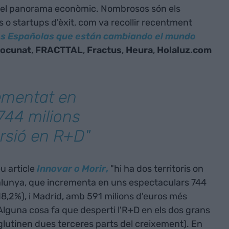
n el panorama econòmic. Nombrosos són els
o startups d'èxit, com va recollir recentment
s Españolas que están cambiando el mundo
ocunat
,
FRACTTAL
,
Fractus
,
Heura
,
Holaluz.com
ementat en
744 milions
ersió en R+D"
u article
Innovar o Morir
,
"hi ha dos territoris on
talunya, que incrementa en uns espectaculars 744
+18,2%), i Madrid, amb 591 milions d'euros més
Alguna cosa fa que desperti l'R+D en els dos grans
lutinen dues terceres parts del creixement). En