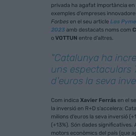
privada ha agafat importància e
exemples d'empreses innovadores 
Forbes
en el seu article
Las Pyme
2023
amb destacats noms com
C
o
VOTTUN
entre d'altres.
"Catalunya ha incr
uns espectaculars 
d'euros la seva inv
Com indica
Xavier
Ferrás
en el se
la inversió en R+D s'accelera: Ca
milions d'euros la seva inversió (
(+13%). Són dades significatives. 
motors econòmics del país (que ag