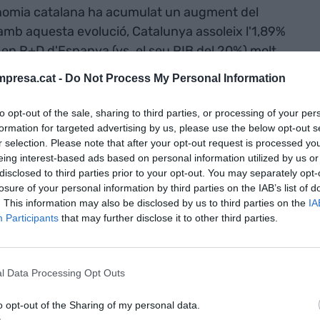
conomia catalana ha acumulat un augment del
I amb aquesta evolució, Catalunya assoleix l'1,89%
al en R+D d'Espanya (vs. el seu PIB del 20%) molt
. Aquestes xifres són consistents amb altres fonts
presa.cat -
Do Not Process My Personal Information
ren una bona evolució de la innovació a
 impulsada majoritàriament per la inversió
to opt-out of the sale, sharing to third parties, or processing of your per
en 2022. De fet, 14 de les 25 empreses destacades
formation for targeted advertising by us, please use the below opt-out s
r selection. Please note that after your opt-out request is processed y
eing interest-based ads based on personal information utilized by us or
disclosed to third parties prior to your opt-out. You may separately opt-
lució. Però si ens comparem amb els nostres veïns
losure of your personal information by third parties on the IAB’s list of
. This information may also be disclosed by us to third parties on the
IA
mencem a veure mancances. Com hem dit,
Participants
that may further disclose it to other third parties.
ya un 1,89% del seu PIB a R+D. Els països
teixen bastant més; Suïssa dedica un 3,36% (vs.
,42%, Països Baixos un 2,31% i Israel un 5,56%.
l Data Processing Opt Outs
nça un 2,22%, i Itàlia i Grècia semblant a Espanya.
el de l'OCDE d'un 3,01%. Cal recordar que el Govern
o opt-out of the Sharing of my personal data.