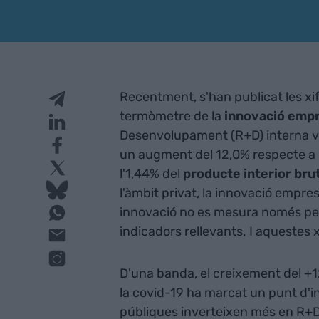
Recentment, s'han publicat les xifr
termòmetre de la
innovació
empr
Desenvolupament (R+D) interna va
un augment del 12,0% respecte a 
l'1,44% del
producte interior brut
l'àmbit privat, la innovació empres
innovació no es mesura només per 
indicadors rellevants. I aquestes 
D'una banda, el creixement del +1
la covid-19 ha marcat un punt d'in
públiques inverteixen més en R+D,