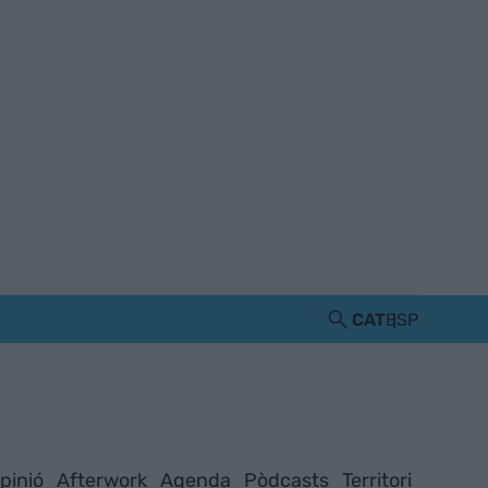
CAT
ESP
pinió
Afterwork
Agenda
Pòdcasts
Territori