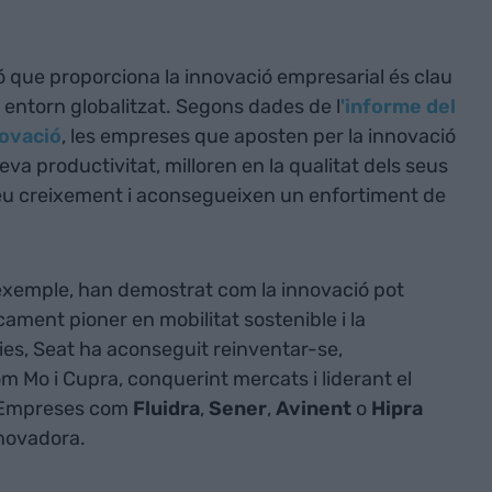
ió que proporciona la innovació empresarial és clau
entorn globalitzat. Segons dades de l
'informe del
ovació
, les empreses que aposten per la innovació
a productivitat, milloren en la qualitat dels seus
seu creixement i aconsegueixen un enfortiment de
 exemple, han demostrat com la innovació pot
ament pioner en mobilitat sostenible i la
es, Seat ha aconseguit reinventar-se,
Mo i Cupra, conquerint mercats i liderant el
a. Empreses com
Fluidra
,
Sener
,
Avinent
o
Hipra
nnovadora.