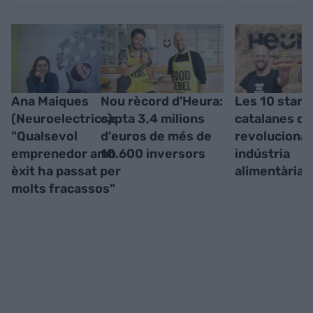
Ana Maiques
Nou rècord d'Heura:
Les 10 start
(Neuroelectrics):
capta 3,4 milions
catalanes q
"Qualsevol
d'euros de més de
revolucionar
emprenedor amb
10.600 inversors
indústria
èxit ha passat per
alimentària
molts fracassos"