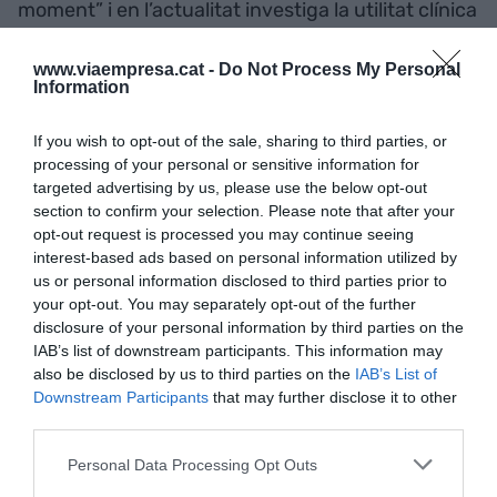
moment” i en l’actualitat investiga la utilitat clínica
de StarStim, un barret amb 32 elèctrodes que
monitora els senyals elèctrics per diagnosticar
www.viaempresa.cat -
Do Not Process My Personal
Information
malalties.
If you wish to opt-out of the sale, sharing to third parties, or
Recovo
processing of your personal or sensitive information for
targeted advertising by us, please use the below opt-out
section to confirm your selection. Please note that after your
Recovo té un gran objectiu: aconseguir que la
opt-out request is processed you may continue seeing
moda “sigui circular”. Per fer-ho, impulsa
interest-based ads based on personal information utilized by
us or personal information disclosed to third parties prior to
solucions per a la indústria tèxtil fent servir els
your opt-out. You may separately opt-out of the further
residus com a recurs i d’aquesta manera lluitar
disclosure of your personal information by third parties on the
contra una estadística que alarma el sector: cada
IAB’s list of downstream participants. This information may
any, el 85% dels teixits acaben en abocadors,
also be disclosed by us to third parties on the
IAB’s List of
Downstream Participants
that may further disclose it to other
generant enormes quantitats de toxines i gasos
third parties.
amb efecte d'hivernacle. Davant aquest fet,
Mónica Rodríguez
,
Marta Iglesias
i
Gonzalo
Personal Data Processing Opt Outs
Sáenz
, van decidir emprendre el projecte, que