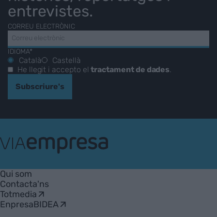
entrevistes.
CORREU ELECTRÒNIC
IDIOMA*
Català
Castellà
He llegit i accepto el
tractament de dades
.
Subscriure's
VIA
Empresa
Qui som
Contacta'ns
Totmedia
EnpresaBIDEA