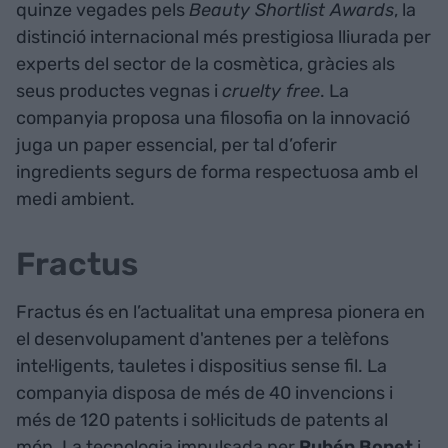
quinze vegades pels
Beauty Shortlist Awards
, la
distinció internacional més prestigiosa lliurada per
experts del sector de la cosmètica, gràcies als
seus productes vegnas i
cruelty free
. La
companyia proposa una filosofia on la innovació
juga un paper essencial, per tal d’oferir
ingredients segurs de forma respectuosa amb el
medi ambient.
Fractus
Fractus és en l’actualitat una empresa pionera en
el desenvolupament d'antenes per a telèfons
intel·ligents, tauletes i dispositius sense fil. La
companyia disposa de més de 40 invencions i
més de 120 patents i sol·licituds de patents al
món. La tecnologia impulsada per
Rubén Bonet
i