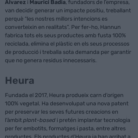
Álvarez
i
Maurici Badia
, fundadors de l’empresa,
van decidir generar un impacte positiu, treballant
perquè “les nostres millors intencions es
converteixin en realitats”. Per fer-ho, Hannun
fabrica tots els seus productes amb fusta 100%
reciclada, elimina el plàstic en els seus processos
de producció i treballa sota demanda per garantir
que no genera residus innecessaris.
Heura
Fundada el 2017, Heura produeix carn d'origen
100% vegetal. Ha desenvolupat una nova patent
per preservar les seves futures creacions en
l’àmbit
plant-based
i pretén implantar tecnologia
per fer embotits, formatges i pasta, entre altres
productes. Els productes d’Heura ja han arribat a