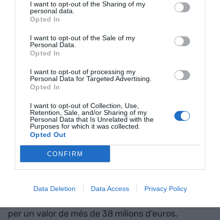
I want to opt-out of the Sharing of my
uneix la seva passió per la moda amb el seu
personal data.
Opted In
compromís pel medi ambient.
I want to opt-out of the Sale of my
Personal Data.
StockCrowd IN
Opted In
I want to opt-out of processing my
Personal Data for Targeted Advertising.
StockCrowd IN connecta els inversors amb les
Opted In
immobiliàries més consolidades del sector. La
I want to opt-out of Collection, Use,
iniciativa és el resultat de la primera fusió de dues
Retention, Sale, and/or Sharing of my
plataformes de préstec entre particulars
Personal Data that Is Unrelated with the
Purposes for which it was collected.
(
crowdlending
) regulades per la Comissió
Opted Out
Nacional del Mercat de Valors (CNMV) que s'ha fet
CONFIRM
a l’Estat i, actualment, ofereix dues línies de
finançament: finançament a empreses i
finançament de promocions immobiliàries. Fins
Data Deletion
Data Access
Privacy Policy
avui dia, StockCrowd IN ha finançat 128 projectes
per un valor de més de 38 milions d’euros.