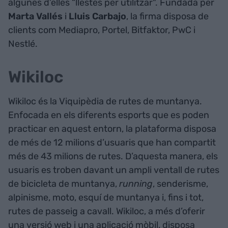
algunes d’elles “llestes per utilitzar". Fundada per
Marta Vallés
i
Lluis Carbajo
, la firma disposa de
clients com Mediapro, Portel, Bitfaktor, PwC i
Nestlé.
Wikiloc
Wikiloc és la Viquipèdia de rutes de muntanya.
Enfocada en els diferents esports que es poden
practicar en aquest entorn, la plataforma disposa
de més de 12 milions d’usuaris que han compartit
més de 43 milions de rutes. D’aquesta manera, els
usuaris es troben davant un ampli ventall de rutes
de bicicleta de muntanya,
running
, senderisme,
alpinisme, moto, esquí de muntanya i, fins i tot,
rutes de passeig a cavall. Wikiloc, a més d’oferir
una versió web i una aplicació mòbil, disposa