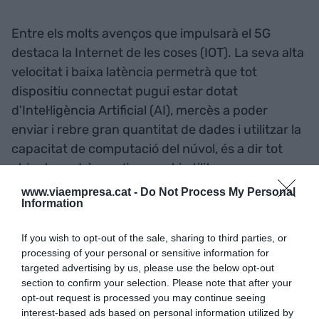
Entre els molts avenços que impulsarà el 5G
destaca la Internet de les coses (IOT). La seva alta
velocitat i baixa latència permetrà que tot
dispositiu connectat pugui estar dotat
d'Intel·ligència Artificial (AI), mercès a poder
enviar i rebre gran quantitat de dades i utilitzar la
capacitat de computació del núvol, és a dir tot
objecte podrà ser dissenyat i utilitzar-se com
smart product
, adquirint capacitat d'interacció
www.viaempresa.cat -
Do Not Process My Personal
Information
autònoma o telecontrolada de forma eficient i
eficaç. La telepresència immersiva serà un fet.
If you wish to opt-out of the sale, sharing to third parties, or
processing of your personal or sensitive information for
"El 5G canviarà radicalment
targeted advertising by us, please use the below opt-out
section to confirm your selection. Please note that after your
la nostra quotidianitat
opt-out request is processed you may continue seeing
interest-based ads based on personal information utilized by