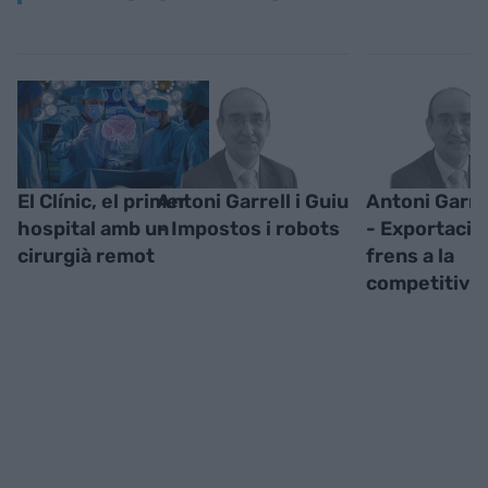
El Clínic, el primer
Antoni Garrell i Guiu
Antoni Garrel
hospital amb un
- Impostos i robots
- Exportacio
cirurgià remot
frens a la
competitivit