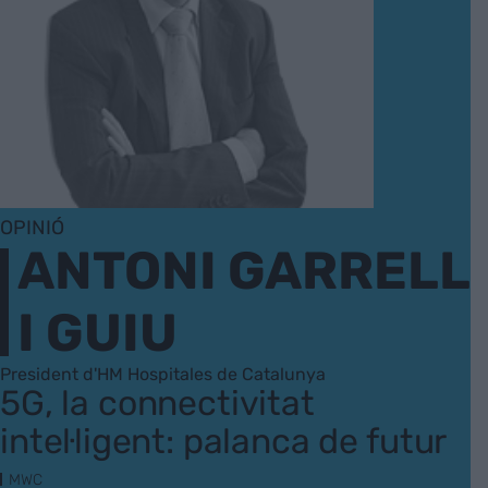
OPINIÓ
ANTONI GARRELL
I GUIU
President d'HM Hospitales de Catalunya
5G, la connectivitat
intel·ligent: palanca de futur
MWC