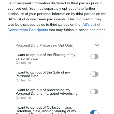
i també la forma de produir
us or personal information disclosed to third parties prior to
your opt-out. You may separately opt-out of the further
al facilitar que les maquines
disclosure of your personal information by third parties on the
"parlin" entre elles"
IAB’s list of downstream participants. This information may
also be disclosed by us to third parties on the
IAB’s List of
Downstream Participants
that may further disclose it to other
third parties.
El 5G canviarà radicalment la nostra quotidianitat
i també la forma de produir al facilitar que les
Personal Data Processing Opt Outs
maquines "parlin" entre elles i amb els productes
I want to opt-out of the Sharing of my
en procés de fabricació i, el que encara és més
personal data.
Opted In
important, que es pugui estar al peu de la cadena
productiva sense estar-hi físicament. La
I want to opt-out of the Sale of my
Personal Data.
monitorització a distància serà un fet i la
Opted In
disminució dels desplaçaments diaris possible,
I want to opt-out of processing my
inclòs per serveis tan complexes i crítics com els
Personal Data for Targeted Advertising.
associats als serveis hospitalaris. Precisament
Opted In
aquest és un fet que quedarà evidenciat en el
I want to opt-out of Collection, Use,
quiròfan
Optimus, de l’Hospital Clínic
, el qual,
Retention, Sale, and/or Sharing of my