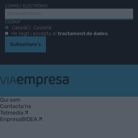
CORREU ELECTRÒNIC
IDIOMA*
Català
Castellà
He llegit i accepto el
tractament de dades
.
Subscriure's
VIA
Empresa
Qui som
Contacta'ns
Totmedia
EnpresaBIDEA