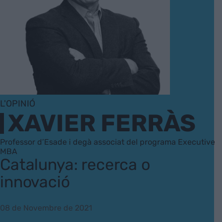
L'OPINIÓ
XAVIER FERRÀS
Professor d’Esade i degà associat del programa Executive
MBA
Catalunya: recerca o
innovació
08 de Novembre de 2021