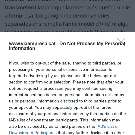
transmetent la idea que la recerca és quelcom aliè
a l’empresa. L’organigrama de conselleries
separades ens remet a l’antic model d'R+D+i: algú
fa Recerca en centres públics (amb
R
majúscula,
activitat altruista i d’alta intensitat intel·lectual), i
www.viaempresa.cat -
Do Not Process My Personal
algú altre fa innovació (amb
i
minúscula, activitat
Information
lucrativa que es deixa en mans del mercat).
If you wish to opt-out of the sale, sharing to third parties, or
Recordem, però, que és la desprestigiada
i
petita
processing of your personal or sensitive information for
la que genera riquesa i llocs de treball de qualitat, i
targeted advertising by us, please use the below opt-out
que generar llocs de treball de qualitat és
section to confirm your selection. Please note that after your
probablement el principal repte que tenim com a
opt-out request is processed you may continue seeing
interest-based ads based on personal information utilized by
societat. El problema apareix quan, en territoris
us or personal information disclosed to third parties prior to
de pimes com és Catalunya, existeix una fractura
your opt-out. You may separately opt-out of the further
entre centres de recerca cada cop més punters i
disclosure of your personal information by third parties on the
IAB’s list of downstream participants. This information may
una indústria cada cop més desconnectada i
also be disclosed by us to third parties on the
IAB’s List of
incapaç de fer recerca i convertir-la en nous
Downstream Participants
that may further disclose it to other