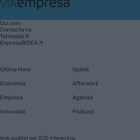
VIA
Empresa
Qui som
Contacta'ns
Totmedia
EnpresaBIDEA
Última Hora
Opinió
Economia
Afterwork
Empresa
Agenda
Innovació
Pòdcast
Web auditat per OJD interactiva