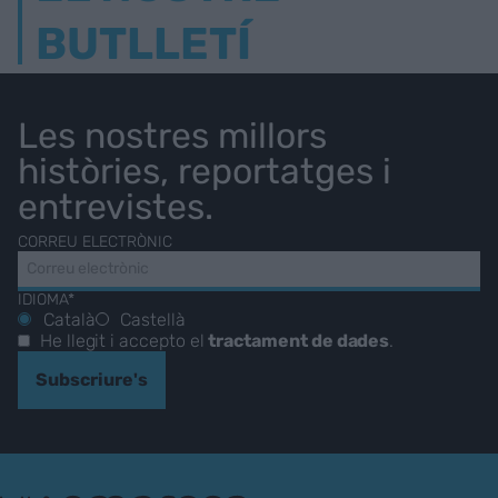
BUTLLETÍ
Les nostres millors
històries, reportatges i
entrevistes.
CORREU ELECTRÒNIC
IDIOMA*
Català
Castellà
He llegit i accepto el
tractament de dades
.
Subscriure's