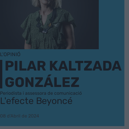
L'OPINIÓ
PILAR KALTZADA
GONZÁLEZ
Periodista i assessora de comunicació
L'efecte Beyoncé
08 d'Abril de 2024