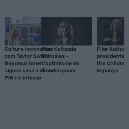
Cultura i economia:
Pilar Kaltzada
Pilar Kaltzad
com Taylor Swift i
González -
presidenta 
Beyoncé tenen
L'optimisme de
the Children
alguna cosa a dir del
l'investigador
Espanya
PIB i la inflació