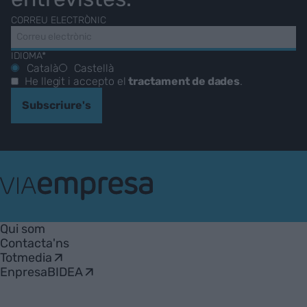
CORREU ELECTRÒNIC
IDIOMA*
Català
Castellà
He llegit i accepto el
tractament de dades
.
Subscriure's
VIA
Empresa
Qui som
Contacta'ns
Totmedia
EnpresaBIDEA