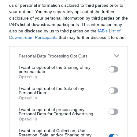
us or personal information disclosed to third parties prior to
afectarà el conjunt d'Espanya, tot i que sigui
your opt-out. You may separately opt-out of the further
important.
disclosure of your personal information by third parties on the
IAB’s list of downstream participants. This information may
also be disclosed by us to third parties on the
IAB’s List of
Beyoncé ha publicat un nou àlbum anomenat
Downstream Participants
that may further disclose it to other
Cowboy Carter
i aviat començarà a girar pel món.
third parties.
Els aficionats es mouran d'un costat a l'altre i els
Personal Data Processing Opt Outs
que vulguin comprar entrades no trobaran
opcions barates, però això no afectarà l'economia
I want to opt-out of the Sharing of my
personal data.
global.
Opted In
I want to opt-out of the Sale of my
P.S. En el nou treball, Beyoncé s'ha passat a la
Personal Data.
Opted In
música
country
, entre altres coses, per denunciar
els esforços conscients fets per esborrar els
I want to opt-out of processing my
Personal Data for Targeted Advertising.
rastres de la cultura negra en aquest estil i per
Opted In
proclamar la seva arribada. El 2016, la mateixa
I want to opt-out of Collection, Use,
cantant va rebre força insults per
Retention, Sale, and/or Sharing of my