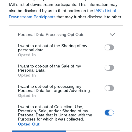
IAB’s list of downstream participants. This information may
element de gestió i que caldria estar ja treballant-
also be disclosed by us to third parties on the
IAB’s List of
hi per aprofitar en tota la seva amplitud de
Downstream Participants
that may further disclose it to other
beneficis. Però per l'altra banda, com vam
third parties.
escoltar i coneixeu bé molts de vosaltres l'impacte
Personal Data Processing Opt Outs
de la IA en la nostra realitat, en les nostres
I want to opt-out of the Sharing of my
empreses, en les nostres relacions, en la societat,
personal data.
en el treball, en la salut, en l'educació, en la
Opted In
seguretat. Són i poden ser radicals, amb
canvis
I want to opt-out of the Sale of my
Personal Data.
de paradigmes
. Davant d'això no solament ens
Opted In
cal una nova gestió pública, ens calen nous
I want to opt-out of processing my
lideratges públics, inclús noves institucions i
Personal Data for Targeted Advertising.
noves governances, que entenguin de manera
Opted In
flexible i adaptable aquesta nova realitat. No serà
I want to opt-out of Collection, Use,
fàcil, i ens cal aprofundir-hi i treballar-hi, però el
Retention, Sale, and/or Sharing of my
Personal Data that Is Unrelated with the
que està clar és que les institucions i els
Purposes for which it was collected.
Opted Out
lideratges del segle XX no poden ser vàlids, no