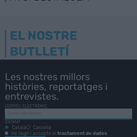
EL NOSTRE
BUTLLETÍ
Les nostres millors
històries, reportatges i
entrevistes.
CORREU ELECTRÒNIC
IDIOMA*
Català
Castellà
He llegit i accepto el
tractament de dades
.