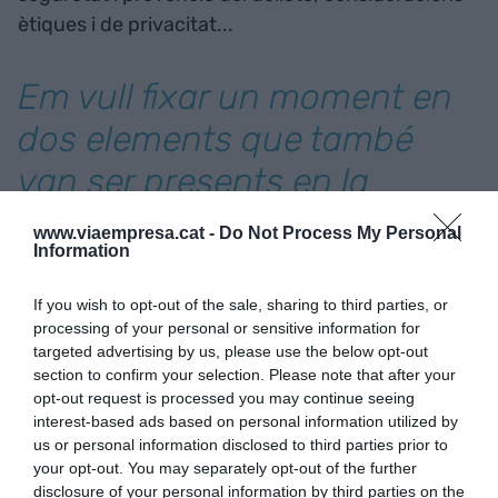
ètiques i de privacitat...
Em vull fixar un moment en
dos elements que també
van ser presents en la
Reunió del Cercle
www.viaempresa.cat -
Do Not Process My Personal
Information
d'Economia 2023, per un
cantó la IA i per altra la
If you wish to opt-out of the sale, sharing to third parties, or
processing of your personal or sensitive information for
reclamació d'unes
targeted advertising by us, please use the below opt-out
section to confirm your selection. Please note that after your
institucions de qualitat i un
opt-out request is processed you may continue seeing
interest-based ads based on personal information utilized by
lideratge públic
us or personal information disclosed to third parties prior to
your opt-out. You may separately opt-out of the further
disclosure of your personal information by third parties on the
És clar que l'impacte potser significatiu com un