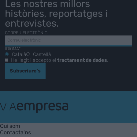
Les nostres millors
històries, reportatges i
entrevistes.
CORREU ELECTRÒNIC
IDIOMA*
Català
Castellà
He llegit i accepto el
tractament de dades
.
Subscriure's
VIA
Empresa
Qui som
Contacta'ns