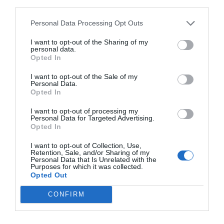
third parties.
administracions millorin la gestió que fan de la
mobilitat. Models com el transport públic sota
Personal Data Processing Opt Outs
demanda, l’impuls del
carsharing
interurbà o la
I want to opt-out of the Sharing of my
gestió intel·ligent de les vies de comunicació són
personal data.
Opted In
aspectes tan importants com l’evolució de la
tecnologia i responsabilitat dels nostres
I want to opt-out of the Sale of my
Personal Data.
governants.
Opted In
I want to opt-out of processing my
Personal Data for Targeted Advertising.
Afegir
VIA Empresa
com a font preferida de
Opted In
Google de forma gratuïta
Estigues informat amb les últimes notícies d'actualitat
I want to opt-out of Collection, Use,
ACTIVAR ARA
Retention, Sale, and/or Sharing of my
Personal Data that Is Unrelated with the
Purposes for which it was collected.
Opted Out
CONFIRM