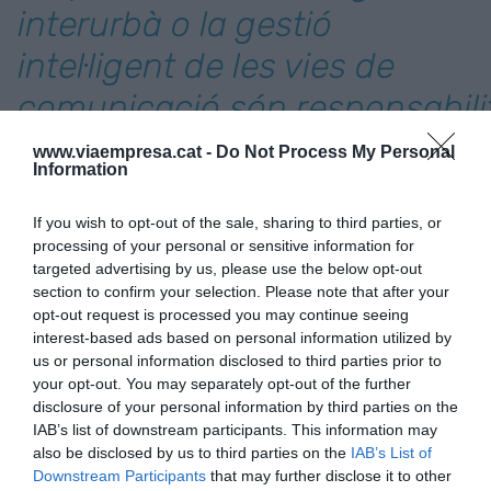
interurbà o la gestió
intel·ligent de les vies de
comunicació són responsabili
dels nostres governants"
www.viaempresa.cat -
Do Not Process My Personal
Information
Una revolució tecnològica que inclou des de la
If you wish to opt-out of the sale, sharing to third parties, or
substitució dels combustibles sòlits per
processing of your personal or sensitive information for
l’electricitat, la conducció autònoma (cotxes
targeted advertising by us, please use the below opt-out
section to confirm your selection. Please note that after your
sense conductors), i que farà dels nostres
opt-out request is processed you may continue seeing
vehicles eines netes i respectuoses amb el medi
interest-based ads based on personal information utilized by
ambient. I també de l’ús del Big Data que permeti
us or personal information disclosed to third parties prior to
your opt-out. You may separately opt-out of the further
obtenir informació d'hàbits sobre la mobilitat de
disclosure of your personal information by third parties on the
les persones per col·lectius, establir patrons i
IAB’s list of downstream participants. This information may
satisfer necessitats.
Mobility Big Data
. Així
also be disclosed by us to third parties on the
IAB’s List of
doncs, és necessari que les nostres
Downstream Participants
that may further disclose it to other