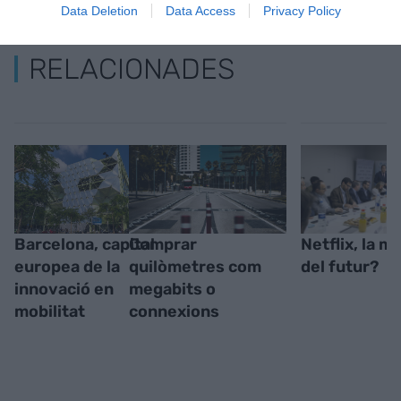
Data Deletion
Data Access
Privacy Policy
RELACIONADES
Barcelona, capital
Comprar
Netflix, la mo
europea de la
quilòmetres com
del futur?
innovació en
megabits o
mobilitat
connexions