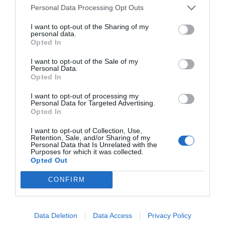
ambiente. Y también del uso del Big Data que
Personal Data Processing Opt Outs
permita obtener información de hábitos sobre la
I want to opt-out of the Sharing of my
movilidad de las personas por colectivos,
personal data.
Opted In
establecer patrones y satisfacer necesidades.
Mobility Big Data
. Así pues, es necesario que
I want to opt-out of the Sale of my
Personal Data.
nuestras administraciones mejoren la gestión que
Opted In
hacen de la movilidad. Modelos como el
I want to opt-out of processing my
transporte público bajo demanda, el impulso del
Personal Data for Targeted Advertising.
carsharing
interurbano o la gestión inteligente de
Opted In
las vías de comunicación son aspectos tan
I want to opt-out of Collection, Use,
Retention, Sale, and/or Sharing of my
importantes como la evolución de la tecnología y
Personal Data that Is Unrelated with the
Purposes for which it was collected.
responsabilidad de nuestros gobernantes.
Opted Out
CONFIRM
Añadir
VIA Empresa
como fuente preferida
de Google de forma gratuita
Mantente informado con las últimas noticias de
actualidad
Data Deletion
Data Access
Privacy Policy
ACTIVAR AHORA