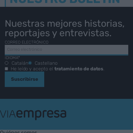
Nuestras mejores historias,
reportajes y entrevistas.
CORREO ELECTRÓNICO
IDIOMA*
Catalán
Castellano
He leído y acepto el
tratamiento de datos
.
Suscribirse
VIA
Empresa
Quiénes somos