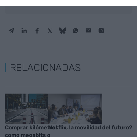
RELACIONADAS
Comprar kilómetros
Netflix, la movilidad del futuro?
como megabits o