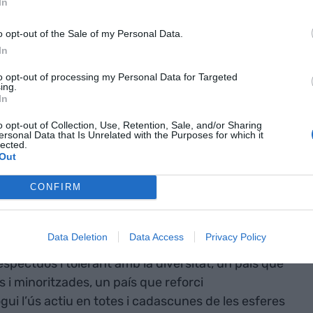
In
o opt-out of the Sale of my Personal Data.
vui parlo amb fluïdesa català, castellà i francès.
In
assolir aquest mateix nivell. I que en el meu
to opt-out of processing my Personal Data for Targeted
també expressar-me en italià i en portuguès i en
ing.
In
antíssimes llengües que vehiculen les relacions
o opt-out of Collection, Use, Retention, Sale, and/or Sharing
ersonal Data that Is Unrelated with the Purposes for which it
lected.
Out
supediti determinades esferes de la nostra vida?
metzini del sectarisme i la irracionalitat?
CONFIRM
ser mai eines d'enfrontament, sinó de concòrdia.
Data Deletion
Data Access
Privacy Policy
respectuós i tolerant amb la diversitat, un país que
s i minoritzades, un país que reforci
gui l’ús actiu en totes i cadascunes de les esferes