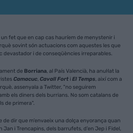
 un fet que en cap cas hauríem de menystenir i
 Perquè sovint són actuacions com aquestes les que
c devastador i de conseqüències irreparables.
ntament de
Borriana
, al País Valencià, ha anul·lat la
vistes
Camacuc
,
Cavall Fort
i
El Temps
, així com a
rquè, assenyala a Twitter, "no seguirem
amb els diners dels burrians. No som catalans de
s de primera".
 he de dir que m’envaeix una dolça enyorança quan
n Jan i Trencapins, dels barrufets, d’en Jep i Fidel,