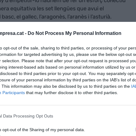
uny d’empetitir-lo hauríem de fer un esforç col·lectiu
ra equitativa les set llengües que avui el
basc, el gallec, l’aragonès, l’aranès i l’asturià.
presa.cat -
Do Not Process My Personal Information
acions amb l’argument, lamentable, de que
 un atac directe a la democràcia i a l’esforç diari i
to opt-out of the sale, sharing to third parties, or processing of your per
formation for targeted advertising by us, please use the below opt-out s
r selection. Please note that after your opt-out request is processed y
eing interest-based ads based on personal information utilized by us or
eneracions futures de conèixer millor la seva
disclosed to third parties prior to your opt-out. You may separately opt-
 arrels. I això passa per normalitzar-ne l’ús,
losure of your personal information by third parties on the IAB’s list of
mar-lo, fer-lo amable i part necessària de la nostra
. This information may also be disclosed by us to third parties on the
IA
Participants
that may further disclose it to other third parties.
e la cultura
l Data Processing Opt Outs
tarisme i la
o opt-out of the Sharing of my personal data.