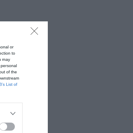
sonal or
ection to
ou may
 personal
out of the
 downstream
B’s List of