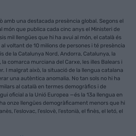
erò amb una destacada presència global. Segons el
l món que publica cada cinc anys el Ministeri de
is mil llengües que hi ha avui al món, el català és
 al voltant de 10 milions de persones i té presència
oris de la Catalunya Nord, Andorra, Catalunya, la
 la comarca murciana del Carxe, les illes Balears i
er. I malgrat això, la situació de la llengua catalana
rar una autèntica anomalia. No tan sols no hi ha
milars al català en termes demogràfics i de
ui oficial a la Unió Europea —és la 13a llengua en
i ha onze llengües demogràficament menors que hi
nès, l’eslovac, l’eslovè, l’estonià, el finès, el letó, el