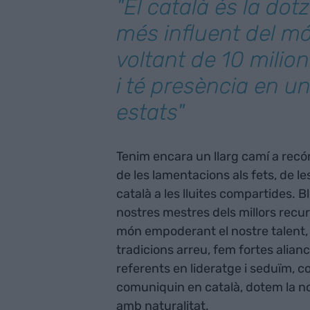
"El català és la dot
més influent del mó
voltant de 10 milio
i té presència en un
estats"
Tenim encara un llarg camí a recórr
de les lamentacions als fets, de l
català a les lluites compartides. B
nostres mestres dels millors recurs
món empoderant el nostre talent, 
tradicions arreu, fem fortes alia
referents en lideratge i seduïm, 
comuniquin en català, dotem la no
amb naturalitat.