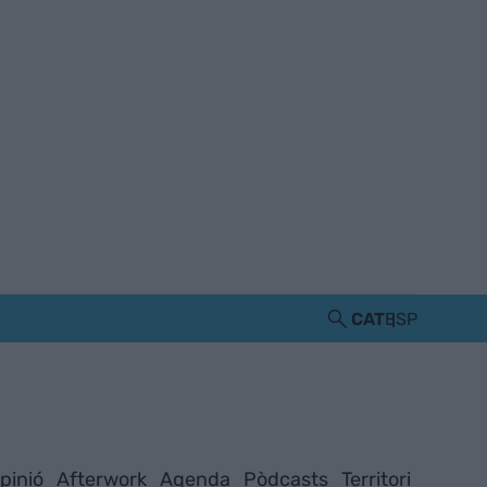
CAT
ESP
pinió
Afterwork
Agenda
Pòdcasts
Territori