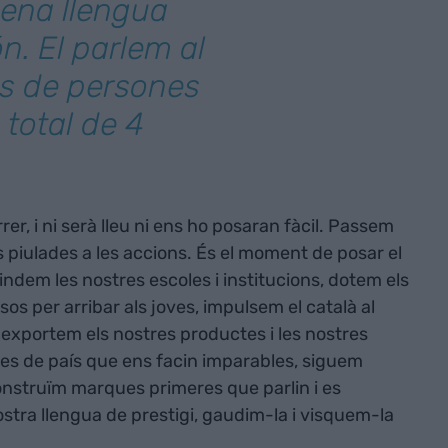
zena llengua
n. El parlem al
ns de persones
 total de 4
er, i ni serà lleu ni ens ho posaran fàcil. Passem
es piulades a les accions. És el moment de posar el
lindem les nostres escoles i institucions, dotem els
os per arribar als joves, impulsem el català al
exportem els nostres productes i les nostres
nces de país que ens facin imparables, siguem
construïm marques primeres que parlin i es
stra llengua de prestigi, gaudim-la i visquem-la