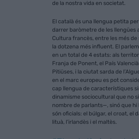
de la nostra vida en societat.
El català és una llengua petita p
darrer baròmetre de les llengües a
Cultura francès, entre les més de s
la dotzena més influent. El parlem
en un total de 4 estats: als territ
Franja de Ponent, el País Valencià,
Pitiüses, i la ciutat sarda de l’Algu
en el marc europeu es pot conside
cap llengua de característiques si
dinamisme sociocultural que no sig
nombre de parlants—, sinó que h
són oficials: el búlgar, el croat, el da
lituà, l’irlandès i el maltès.