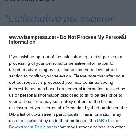
"L’alternativa per superar
aquesta dificultat sol ser
www.viaempresa.cat -
Do Not Process My Personal
partir l’empresa en diferents
Information
parts o, dit d’altra manera,
If you wish to opt-out of the sale, sharing to third parties, or
creant diverses empreses
processing of your personal or sensitive information for
targeted advertising by us, please use the below opt-out
fictícies"
section to confirm your selection. Please note that after your
opt-out request is processed you may continue seeing
interest-based ads based on personal information utilized by
On rau el problema? Que ningú ha pensat amb
us or personal information disclosed to third parties prior to
elles i es veuen obligades a actuar com múltiples
your opt-out. You may separately opt-out of the further
disclosure of your personal information by third parties on the
empreses. Curiosament, són les continuadores
IAB’s list of downstream participants. This information may
d’una forma d’organització tradicional, però els
also be disclosed by us to third parties on the
IAB’s List of
nous temps les desconeixen. Per exemple, no es
Downstream Participants
that may further disclose it to other
reconeix la dimensió econòmica del conjunt de
third parties.