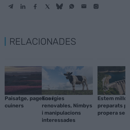
RELACIONADES
Paisatge, pagesos i
Energies
Estem millor
cuiners
renovables, Nimbys
preparats pe
i manipulacions
propera seq
interessades