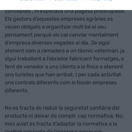
repetitiva. “Se'ns demana el mateix per diferents
conceptes”, m’explicava una pagesa preocupada.
Els gestors d’aquestes empreses agràries es
veuen obligats a organitzar molt bé el seu
pensament perquè els cal canviar mentalment
d’empresa diverses vegades al dia. Ja sigui
atenent com a ramaders a un tècnic veterinari, ja
sigui treballant a l’obrador fabricant formatges, o
fent de venedor a uns clients a la finca o atenent
uns turistes que han arribat. I per cada activitat
uns controls diferents com si fossin empreses
diferents.
No es tracta de reduir la seguretat sanitària del
producte ni deixar de complir cap normativa. No,
més aviat es tracta d’adaptar la normativa a la
realitat concreta de l’empresa agrorural