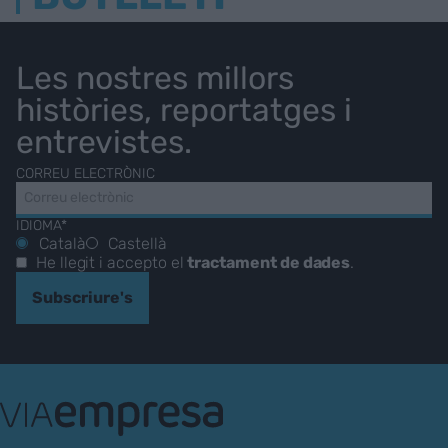
Les nostres millors
històries, reportatges i
entrevistes.
CORREU ELECTRÒNIC
IDIOMA*
Català
Castellà
He llegit i accepto el
tractament de dades
.
Subscriure's
VIA