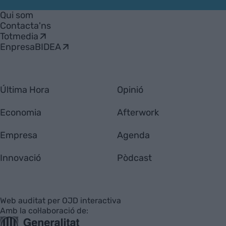
Empresa
Qui som
Contacta'ns
Totmedia
EnpresaBIDEA
Última Hora
Opinió
Economia
Afterwork
Empresa
Agenda
Innovació
Pòdcast
Web auditat per OJD interactiva
Amb la col·laboració de: