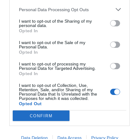
l’empresa a l’hora de definir com a agricultor
Personal Data Processing Opt Outs
actiu. En limitar els ingressos a una part (agrària)
I want to opt-out of the Sharing of my
que percentualment és més limitada poden tenir
personal data.
dificultats per a ser beneficiaris d’ajuts de la PAC.
Opted In
L’alternativa per superar aquesta dificultat sol ser
I want to opt-out of the Sale of my
Personal Data.
partir l’empresa en diferents parts o, dit d’altra
Opted In
manera, creant diverses empreses fictícies.
I want to opt-out of processing my
Personal Data for Targeted Advertising.
Opted In
La segona dificultat són els controls per separat
segons l’activitat i/o sector empresarial de cada
I want to opt-out of Collection, Use,
Retention, Sale, and/or Sharing of my
part. Els controls són independents quan es parla
Personal Data that Is Unrelated with the
Purposes for which it was collected.
d’agricultura, quan es parla de ramaderia, quan es
Opted Out
parla d’agroturisme, quan es parla de comerç de
CONFIRM
proximitat, quan es parla de gestions
mediambientals. És cert, són coses diferents,
però comporten una burocràcia en molts casos
Data Deletion
Data Access
Privacy Policy