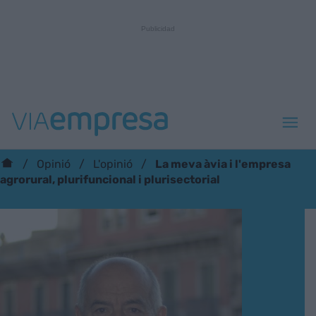
La meva àvia i l'empresa
Opinió
L'opinió
agrorural, plurifuncional i plurisectorial