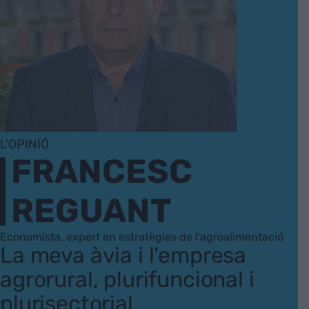
L'OPINIÓ
FRANCESC
REGUANT
Economista, expert en estratègies de l’agroalimentació
La meva àvia i l'empresa
agrorural, plurifuncional i
plurisectorial