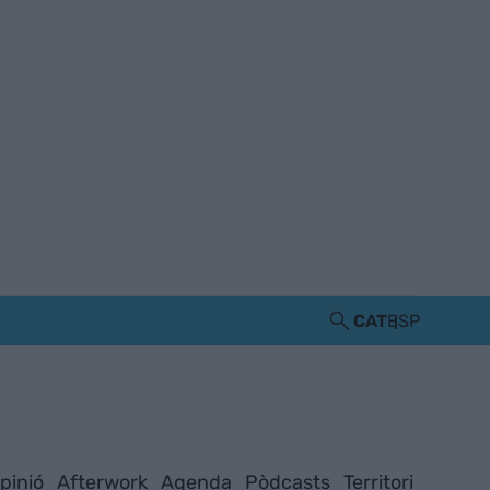
CAT
ESP
pinió
Afterwork
Agenda
Pòdcasts
Territori