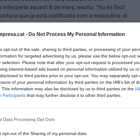
interpel·la aquest 8 de març, escriu: “No és fàcil
ructura que ja està codificada com a masculina; el
.
presa.cat -
Do Not Process My Personal Information
no moltes voltes a com s’està gestionant l’escassa
to opt-out of the sale, sharing to third parties, or processing of your per
sa de decisions. Fins fa poc no sabia explicar el
formation for targeted advertising by us, please use the below opt-out s
tives em generaven una gran incomoditat i
r selection. Please note that after your opt-out request is processed y
ons d’apoderament, tallers i als consells per
eing interest-based ads based on personal information utilized by us or
rincipals destinatàries i usuàries són dones.
disclosed to third parties prior to your opt-out. You may separately opt-
losure of your personal information by third parties on the IAB’s list of
. This information may also be disclosed by us to third parties on the
IA
 formem: som el 55% d’alumnat que finalitza una
Participants
that may further disclose it to other third parties.
incorporem al mercat laboral continuem formant-
segons dades del baròmetre d’hàbits de lectura i
% de les dones llegeix en el seu temps lliure,
l Data Processing Opt Outs
o opt-out of the Sharing of my personal data.