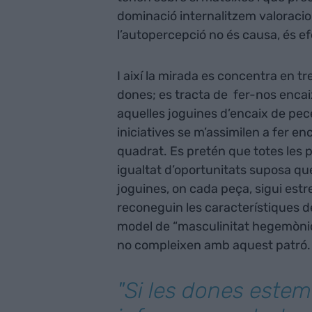
dominació internalitzem valoraci
l’autopercepció no és causa, és ef
I així la mirada es concentra en t
dones; es tracta de fer-nos encai
aquelles joguines d’encaix de pe
iniciatives se m’assimilen a fer e
quadrat. Es pretén que totes les p
igualtat d’oportunitats suposa qu
joguines, on cada peça, sigui estrel
reconeguin les característiques 
model de “masculinitat hegemònic
no compleixen amb aquest patró.
"Si les dones estem