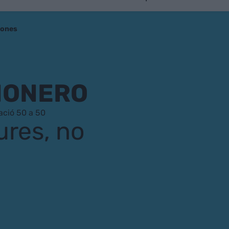
dones
ÑONERO
ació 50 a 50
ures, no