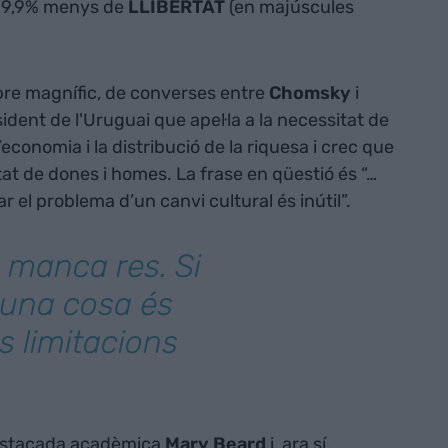
n 19,9% menys de
LLIBERTAT
(en majúscules
ibre magnífic, de converses entre
Chomsky
i
sident de l'Uruguai que apel·la a la necessitat de
’economia i la distribució de la riquesa i crec que
at de dones i homes. La frase en qüestió és “…
 el problema d’un canvi cultural és inútil”.
 manca res. Si
lguna cosa és
s limitacions
 destacada acadèmica
Mary Beard
i, ara sí,