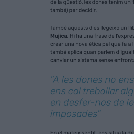
de la qüestió, les dones tenim u
també) per decidir.
També aquests dies llegeixo un ll
Mujica
. Hi ha una frase de l’expre
crear una nova ètica pel que fa a l
també aplica quan parlem d’igualt
canviar un sistema sense enfrontar
"A les dones no ens
ens cal treballar a
en desfer-nos de le
imposades"
En el mateix sentit, ens situa la