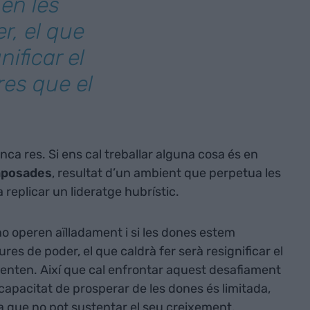
en les
r, el que
nificar el
res que el
nca res. Si ens cal treballar alguna cosa és en
imposades
, resultat d’un ambient que perpetua les
replicar un lideratge hubrístic.
o operen aïlladament i si les dones estem
res de poder, el que caldrà fer serà resignificar el
stenten. Així que cal enfrontar aquest desafiament
capacitat de prosperar de les dones és limitada,
rra que no pot sustentar el seu creixement.