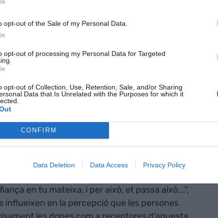
In
iatives em
o opt-out of the Sale of my Personal Data.
 incomoditat i
In
eixo a les
to opt-out of processing my Personal Data for Targeted
ing.
ent, tallers i
In
perar
o opt-out of Collection, Use, Retention, Sale, and/or Sharing
ersonal Data that Is Unrelated with the Purposes for which it
lected.
Out
CONFIRM
 que en el contingut d’aquestes iniciatives, que
itua a les dones com a persones
mancades de
ió, per parlar en públic, per dirigir, etc., amb un
Data Deletion
Data Access
Privacy Policy
no estàs qualificada”. També ho podem trobar en
ança en tu mateixa, i per això, et passa això...”,
s influeixen en la percepció que les persones
ecisament les dones com a receptores d’aquesta