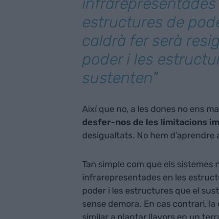
infrarepresentades 
estructures de pode
caldrà fer serà resig
poder i les estructu
sustenten"
Així que no, a les dones no ens ma
desfer-nos de les limitacions 
desigualtats. No hem d’aprendre a 
Tan simple com que els sistemes n
infrarepresentades en les estructu
poder i les estructures que el su
sense demora. En cas contrari, la 
similar a plantar llavors en un te