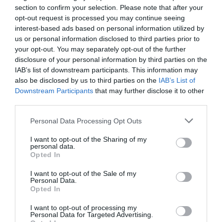
section to confirm your selection. Please note that after your
opt-out request is processed you may continue seeing
interest-based ads based on personal information utilized by
us or personal information disclosed to third parties prior to
your opt-out. You may separately opt-out of the further
RELACIONADES
disclosure of your personal information by third parties on the
IAB’s list of downstream participants. This information may
also be disclosed by us to third parties on the
IAB’s List of
Downstream Participants
that may further disclose it to other
third parties.
Personal Data Processing Opt Outs
I want to opt-out of the Sharing of my
personal data.
Opted In
Ariadna Romans -
Ariadna Romans -
Ariadna Rom
En parlem a partir
Píndola filosòfica:
Píndola filos
I want to opt-out of the Sale of my
del setembre
Ajustar-se a les
De màxims i
Personal Data.
Opted In
circumstàncies
I want to opt-out of processing my
Personal Data for Targeted Advertising.