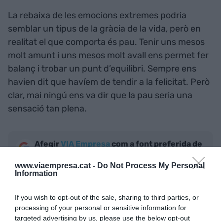
La rebaixa de les emocions extremes podria
semblar un tipus de la gràcia de la vida, però en
realitat el que comporta és pau. Tenir uns mesos
molt amunt i uns mesos molt avall ens permet fer
balanç i trobar un punt d’equilibri. Sempre ens
havien dit que havíem de tendir a la felicitat. Però
clar, mai ningú ens va dir que la pau seria una
sensació tan plena.
Afegir
VIA Empresa
com a font preferida de
Google de forma gratuïta
Estigues informat amb les últimes notícies d'actualitat
www.viaempresa.cat -
Do Not Process My Personal
ACTIVAR ARA
Information
If you wish to opt-out of the sale, sharing to third parties, or
processing of your personal or sensitive information for
targeted advertising by us, please use the below opt-out