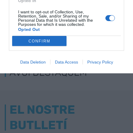
Opted In
I want to opt-out of Collection, Use,
Retention, Sale, and/or Sharing of my
Personal Data that Is Unrelated with the
Purposes for which it was collected.
Opted Out
CONFIRM
ELS MÉS LLEGITS
Data Deletion
Data Access
Privacy Policy
AVUI DESTAQUEM
EL NOSTRE
BUTLLETÍ