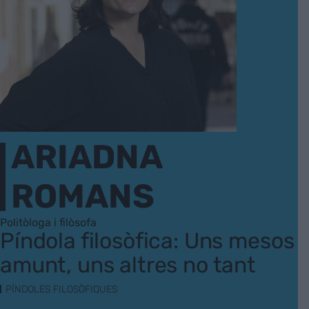
ARIADNA
ROMANS
Politòloga i filòsofa
Píndola filosòfica: Uns mesos
amunt, uns altres no tant
PÍNDOLES FILOSÒFIQUES