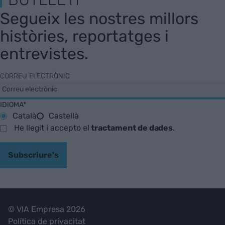
Segueix les nostres millors
històries, reportatges i
entrevistes.
CORREU ELECTRÒNIC
IDIOMA*
Català
Castellà
He llegit i accepto el
tractament de dades
.
Subscriure's
© VIA Empresa 2026
Política de privacitat