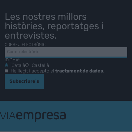
Les nostres millors
històries, reportatges i
entrevistes.
CORREU ELECTRÒNIC
IDIOMA*
Català
Castellà
He llegit i accepto el
tractament de dades
.
Subscriure's
VIA
Empresa