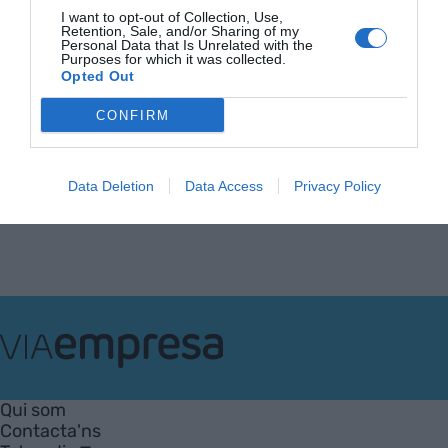
UN EQUILIBRI
I want to opt-out of Collection, Use,
NECESSARI
Retention, Sale, and/or Sharing of my
Personal Data that Is Unrelated with the
30 de juliol de 2024
Purposes for which it was collected.
Opted Out
CONFIRM
Anterior
1
2
3
Següent
Data Deletion
Data Access
Privacy Policy
VIA
Empresa
Qui som
Contacta'ns