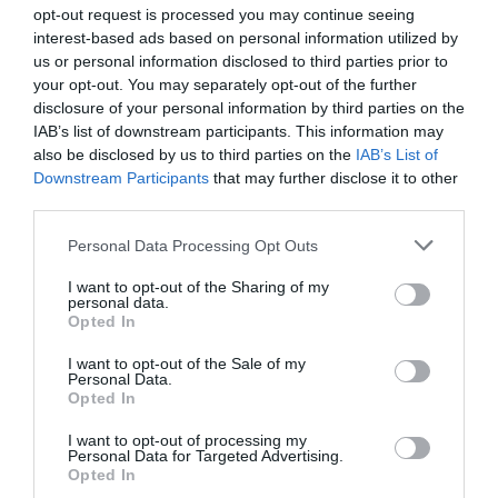
col·laboració
opt-out request is processed you may continue seeing
publicoprivada
interest-based ads based on personal information utilized by
us or personal information disclosed to third parties prior to
15 de març de 2025
RAMON TALAMÀS
your opt-out. You may separately opt-out of the further
disclosure of your personal information by third parties on the
IAB’s list of downstream participants. This information may
also be disclosed by us to third parties on the
IAB’s List of
L'OPINIÓ
Downstream Participants
that may further disclose it to other
El cost del passat ús
third parties.
indegut de fons europeus
Personal Data Processing Opt Outs
28 de setembre de 2024
RAMON TALAMÀS I JOFRESA,
I want to opt-out of the Sharing of my
PRESIDENT DE LA CAMBRA
personal data.
DE COMERÇ DE TERRASSA
Opted In
I want to opt-out of the Sale of my
Personal Data.
Opted In
LABORAL
I want to opt-out of processing my
PRODUCTIVITAT I
Personal Data for Targeted Advertising.
JORNADA LABORAL:
Opted In