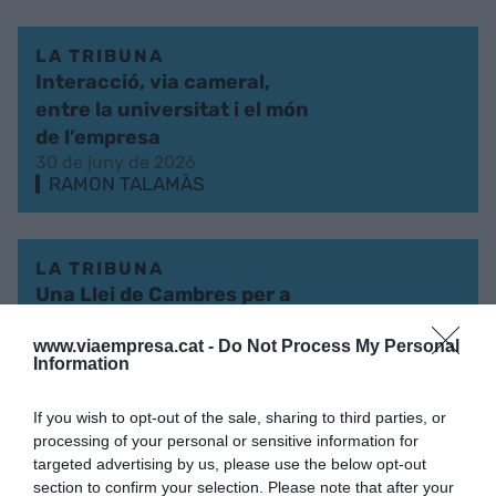
LA TRIBUNA
Interacció, via cameral,
entre la universitat i el món
de l’empresa
30 de juny de 2026
RAMON TALAMÀS
LA TRIBUNA
Una Llei de Cambres per a
tot Catalunya
7 de juliol de 2025
www.viaempresa.cat -
Do Not Process My Personal
Information
RAMON TALAMÀS
If you wish to opt-out of the sale, sharing to third parties, or
processing of your personal or sensitive information for
LA TRIBUNA
targeted advertising by us, please use the below opt-out
Tecnologia aplicada i
section to confirm your selection. Please note that after your