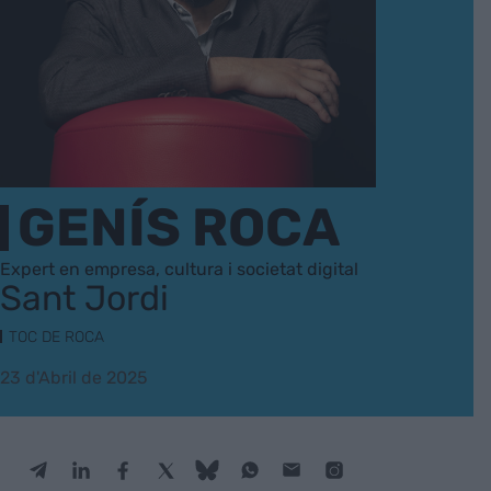
GENÍS ROCA
Expert en empresa, cultura i societat digital
Sant Jordi
TOC DE ROCA
23 d'Abril de 2025