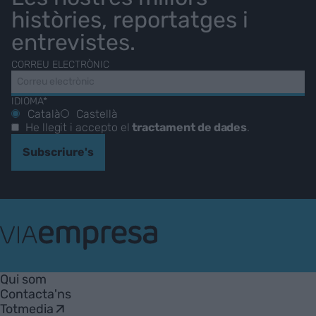
històries, reportatges i
entrevistes.
CORREU ELECTRÒNIC
IDIOMA*
Català
Castellà
He llegit i accepto el
tractament de dades
.
Subscriure's
VIA
Empresa
Qui som
Contacta'ns
Totmedia