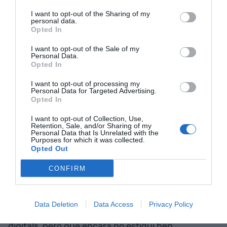
Hi ha força consens en el fet que l'Univers té uns
I want to opt-out of the Sharing of my
personal data.
13.800 milions d'anys d'antiguitat, amb un marge
Opted In
d'error d'uns 750 milions d'anys, pam amunt, pam
I want to opt-out of the Sale of my
avall.
Personal Data.
Opted In
I want to opt-out of processing my
3 d'abril: Potser encara és aviat
Personal Data for Targeted Advertising.
Opted In
Diuen que la primera fàbrica de la història va ser
I want to opt-out of Collection, Use,
Retention, Sale, and/or Sharing of my
un molí mecanitzat per fer seda anomenat Silk
Personal Data that Is Unrelated with the
Purposes for which it was collected.
Mill, posat en marxa el 1720 a Derby (Anglaterra).
Opted Out
El primer sindicat del món va ser el de mecànics a
CONFIRM
Filadèlfia (Estats Units), creat el 1827. És a dir,
entre la primera fàbrica i el primer sindicat hi ha
més d’un segle. Vist així, potser és normal que ja
Data Deletion
Data Access
Privacy Policy
tinguem en marxa potents transformacions
digitals, però que encara no estigui ben