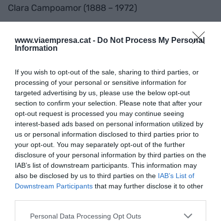
Clara Campoamor (1888 – 1972)
Advocada, escriptora i política
www.viaempresa.cat -
Do Not Process My Personal
Information
7 d'abril: L’espai públic és zona de risc
If you wish to opt-out of the sale, sharing to third parties, or
processing of your personal or sensitive information for
targeted advertising by us, please use the below opt-out
Moltes de les persones que més podrien oferir al
section to confirm your selection. Please note that after your
grup no estan disposades a assumir el desgast
opt-out request is processed you may continue seeing
interest-based ads based on personal information utilized by
que comporta participar en l'espai públic. Deixar-
us or personal information disclosed to third parties prior to
se veure i expressar opinió pot sortir car, i és
your opt-out. You may separately opt-out of the further
estrany trobar gent disposada a rebre pals d’una
disclosure of your personal information by third parties on the
IAB’s list of downstream participants. This information may
manera tan gratuïta.
also be disclosed by us to third parties on the
IAB’s List of
Downstream Participants
that may further disclose it to other
third parties.
4 d'abril: Quants anys tenim, més o menys
Personal Data Processing Opt Outs