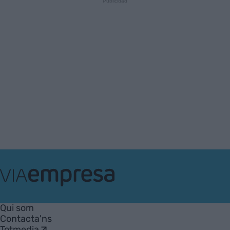
VIA
Empresa
Qui som
Contacta'ns
Totmedia