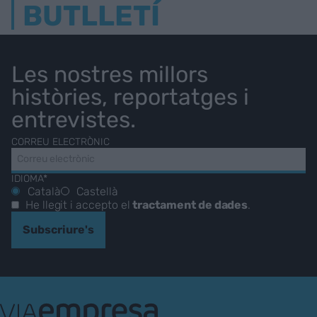
BUTLLETÍ
Les nostres millors
històries, reportatges i
entrevistes.
CORREU ELECTRÒNIC
IDIOMA*
Català
Castellà
He llegit i accepto el
tractament de dades
.
Subscriure's