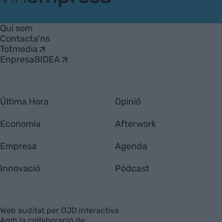
VIA
Empresa
Qui som
Contacta'ns
Totmedia
EnpresaBIDEA
Última Hora
Opinió
Economia
Afterwork
Empresa
Agenda
Innovació
Pòdcast
Web auditat per OJD interactiva
Amb la col·laboració de: