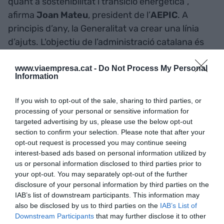
quant a sostenibilitat i transició energètica”,
afirma
Joan Mateu
, president de l’
AEPIC
. A
principis d’any, la Generalitat va crear una línia
d’ajuts. L'objectiu de l’administració catalana és
facilitar la participació de la ciutadania en la
generació i gestió d'energia renovable, a la
www.viaempresa.cat -
Do Not Process My Personal
Information
vegada que estimular l'activitat econòmica en
l'àmbit cooperatiu. Cada projecte presentat opta
If you wish to opt-out of the sale, sharing to third parties, or
a un ajut de fins a 80.000 euros.
processing of your personal or sensitive information for
targeted advertising by us, please use the below opt-out
section to confirm your selection. Please note that after your
opt-out request is processed you may continue seeing
Afegir
VIA Empresa
com a font preferida de
interest-based ads based on personal information utilized by
Google de forma gratuïta
us or personal information disclosed to third parties prior to
Estigues informat amb les últimes notícies d'actualitat
ACTIVAR ARA
your opt-out. You may separately opt-out of the further
disclosure of your personal information by third parties on the
IAB’s list of downstream participants. This information may
also be disclosed by us to third parties on the
IAB’s List of
Downstream Participants
that may further disclose it to other