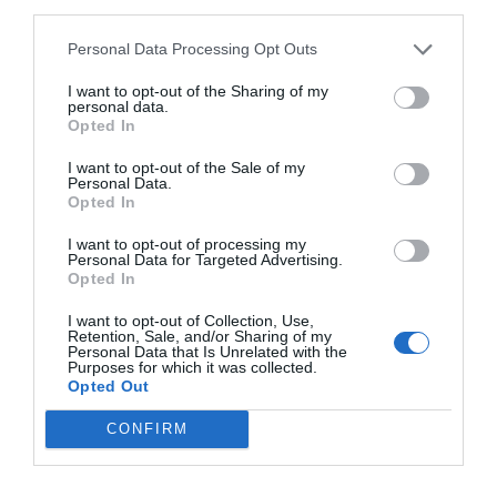
third parties.
Personal Data Processing Opt Outs
I want to opt-out of the Sharing of my
personal data.
RELACIONADES
Opted In
I want to opt-out of the Sale of my
Personal Data.
Opted In
I want to opt-out of processing my
Personal Data for Targeted Advertising.
Opted In
I want to opt-out of Collection, Use,
Retention, Sale, and/or Sharing of my
Igualada Mentoring
El VII Fòrum
El grup Llob
Personal Data that Is Unrelated with the
Purposes for which it was collected.
prepara la 4a edició
Empresarial de
compra
Opted Out
per enfortir el teixit
l’Anoia reivindica la
Supermerca
CONFIRM
empresarial de la
indústria com un
Sebastián,
ciutat
dels principals
d’Igualada
motors