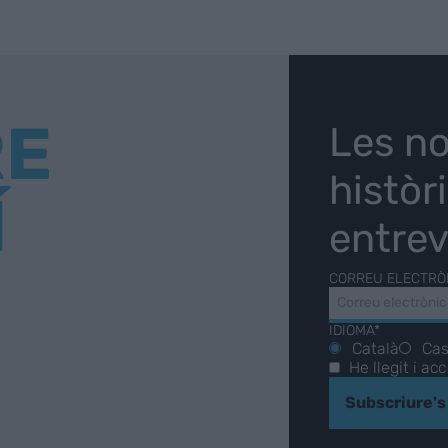
RE
Les no
històr
Í
entrev
CORREU ELECTRÒ
IDIOMA*
Català
Cas
He llegit i ac
Subscriure's