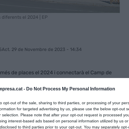
 diferents el 2024 | EP
5
Act. 29 de Novembre de 2023 - 14:34
 més de places el 2024 i connectarà el Camp de
erents, segons les previsions de la
exions, dues seran noves, Londres-Luton i
presa.cat -
Do Not Process My Personal Information
er EasyJet.
to opt-out of the sale, sharing to third parties, or processing of your per
formation for targeted advertising by us, please use the below opt-out s
de Vueling a Paris o els vols d'Air Nostrum a Palma
r selection. Please note that after your opt-out request is processed y
ratives xàrter des de Belfast (Irlanda del Nord), i
eing interest-based ads based on personal information utilized by us or
disclosed to third parties prior to your opt-out. You may separately opt-
eca). Aquesta setmana s'han commemorat els 20