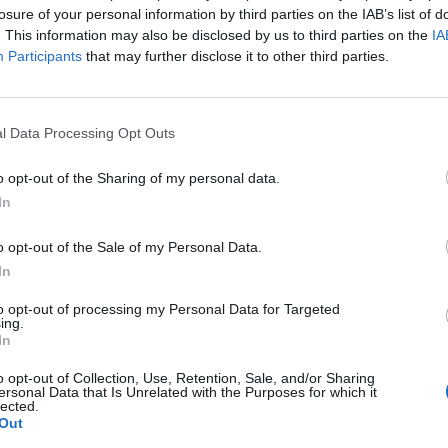
losure of your personal information by third parties on the IAB’s list of
a Boella, un acord a partir del qual es va crear la
. This information may also be disclosed by us to third parties on the
IA
 de Reus
, formada per ens públics i privats de la
Participants
that may further disclose it to other third parties.
mpulsar l'equipament.
l Data Processing Opt Outs
arragona en un comunicat, l'Aeroport ha
rs del 2019 i ha registrat aquest any 1.040.000
o opt-out of the Sharing of my personal data.
 mes d'octubre: "Aquest increment és el més
In
s catalans", asseguren.
o opt-out of the Sale of my Personal Data.
In
nt preferida de Google de forma
ACTIVAR ARA
to opt-out of processing my Personal Data for Targeted
ing.
ícies d'actualitat
In
o opt-out of Collection, Use, Retention, Sale, and/or Sharing
ersonal Data that Is Unrelated with the Purposes for which it
lected.
Out
S