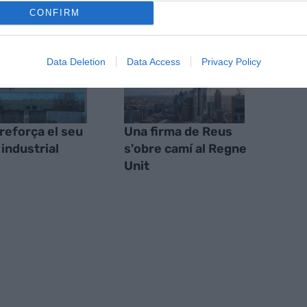
CONFIRM
Data Deletion
Data Access
Privacy Policy
reforça el seu
Una firma de Reus
 industrial
s'obre camí al Regne
Unit