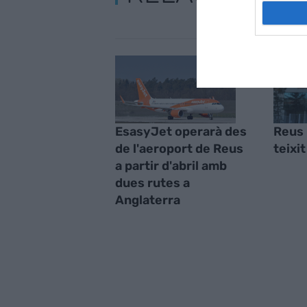
EsasyJet operarà des
Reus 
de l'aeroport de Reus
teixit
a partir d'abril amb
dues rutes a
Anglaterra