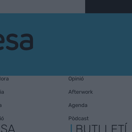
Hora
Opinió
ia
Afterwork
a
Agenda
ió
Pòdcast
ESA
BUTLLETÍ