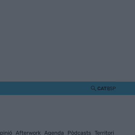
CAT
ESP
pinió
Afterwork
Agenda
Pòdcasts
Territori