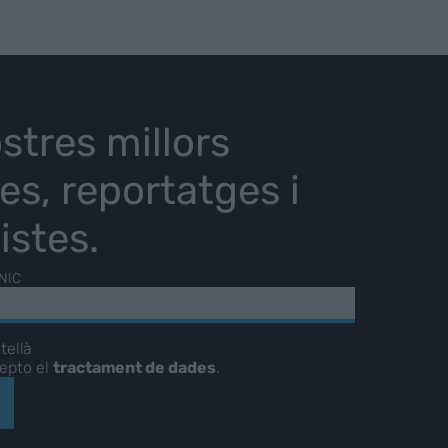
stres millors
ies, reportatges i
istes.
NIC
tellà
cepto el
tractament de dades
.