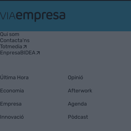
VIA
Empresa
Qui som
Contacta'ns
Totmedia
EnpresaBIDEA
Última Hora
Opinió
Economia
Afterwork
Empresa
Agenda
Innovació
Pòdcast