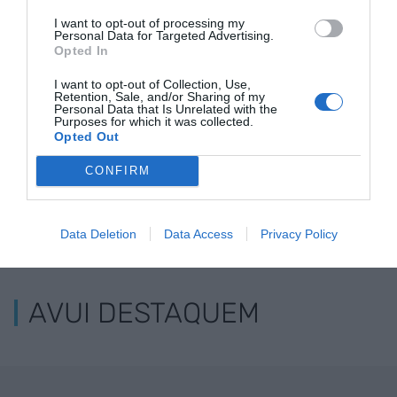
assistència de
Regne Unit
energètica p
36.500 persones en
I want to opt-out of processing my
Personal Data for Targeted Advertising.
el primer semestre
Opted In
I want to opt-out of Collection, Use,
Retention, Sale, and/or Sharing of my
Personal Data that Is Unrelated with the
Purposes for which it was collected.
Opted Out
CONFIRM
ELS MÉS LLEGITS
Data Deletion
Data Access
Privacy Policy
AVUI DESTAQUEM