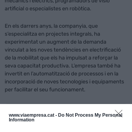
mecànics i elèctrics, programadors de visió
artificial o especialistes en robòtica.
En els darrers anys, la companyia, que
s’especialitza en projectes integrals, ha
experimentat un augment de la demanda
vinculat a les noves tendències en electrificació
de la mobilitat que els ha impulsat a reforçar la
seva capacitat productiva. L’empresa també ha
invertit en l’automatització de processos i en la
incorporació de noves tecnologies i equipaments
per facilitar el seu funcionament.
Afegir
VIA Empresa
com a font preferida de
www.viaempresa.cat -
Do Not Process My Personal
Google de forma gratuïta
Information
Estigues informat amb les últimes notícies d'actualitat
ACTIVAR ARA