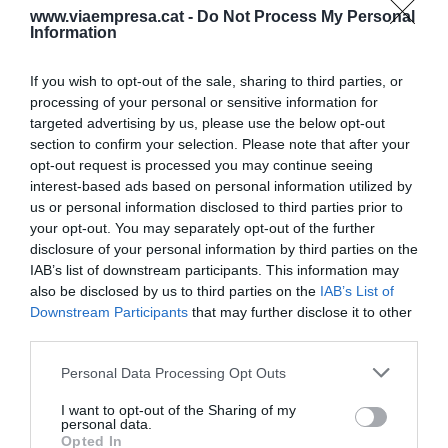
indemnització més gran seguida d'Aragó amb
www.viaempresa.cat -
Do Not Process My Personal
prop de 72 milions i Múrcia amb 52,5.
Information
If you wish to opt-out of the sale, sharing to third parties, or
Afegir
VIA Empresa
com a font preferida de
processing of your personal or sensitive information for
Google de forma gratuïta
targeted advertising by us, please use the below opt-out
Estigues informat amb les últimes notícies d'actualitat
section to confirm your selection. Please note that after your
ACTIVAR ARA
opt-out request is processed you may continue seeing
interest-based ads based on personal information utilized by
us or personal information disclosed to third parties prior to
your opt-out. You may separately opt-out of the further
disclosure of your personal information by third parties on the
IAB’s list of downstream participants. This information may
also be disclosed by us to third parties on the
IAB’s List of
Downstream Participants
that may further disclose it to other
third parties.
RELACIONADES
Personal Data Processing Opt Outs
I want to opt-out of the Sharing of my
personal data.
Opted In