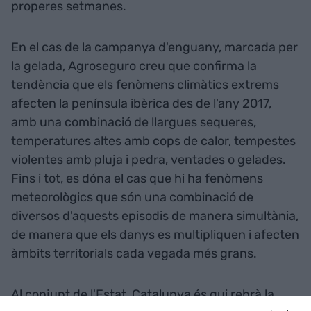
properes setmanes.
En el cas de la campanya d'enguany, marcada per
la gelada, Agroseguro creu que confirma la
tendència que els fenòmens climàtics extrems
afecten la península ibèrica des de l'any 2017,
amb una combinació de llargues sequeres,
temperatures altes amb cops de calor, tempestes
violentes amb pluja i pedra, ventades o gelades.
Fins i tot, es dóna el cas que hi ha fenòmens
meteorològics que són una combinació de
diversos d'aquests episodis de manera simultània,
de manera que els danys es multipliquen i afecten
àmbits territorials cada vegada més grans.
Al conjunt de l'Estat, Catalunya és qui rebrà la