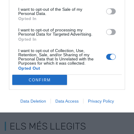
I want to opt-out of the Sale of my
Personal Data.
Opted In
I want to opt-out of processing my
Personal Data for Targeted Advertising.
Estimen 500 MEUR
Segona nit de gelades a Ponent
Opted In
de pèrdues en
que agreugen encara més els
I want to opt-out of Collection, Use,
fruita dolça i seca
danys als cultius de fruita
Retention, Sale, and/or Sharing of my
Personal Data that Is Unrelated with the
per les gelades
Purposes for which it was collected.
Opted Out
CONFIRM
Data Deletion
Data Access
Privacy Policy
ELS MÉS LLEGITS