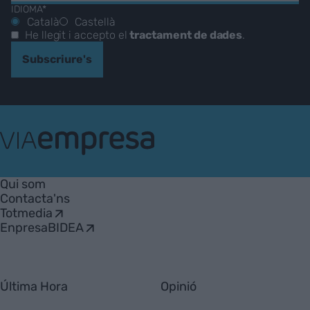
IDIOMA*
Català
Castellà
He llegit i accepto el
tractament de dades
.
Subscriure's
VIA
Empresa
Qui som
Contacta'ns
Totmedia
EnpresaBIDEA
Última Hora
Opinió