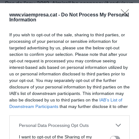
Des de l'any 2012, Almirall ha aconseguit reduir un
19% el total del seu consum d'electricitat i gas
www.viaempresa.cat -
Do Not Process My Personal
gràcies a l'impuls de 134 projectes d'eficiència
Information
energètica.
If you wish to opt-out of the sale, sharing to third parties, or
processing of your personal or sensitive information for
targeted advertising by us, please use the below opt-out
Afegir
VIA Empresa
com a font preferida de
section to confirm your selection. Please note that after your
Google de forma gratuïta
opt-out request is processed you may continue seeing
Estigues informat amb les últimes notícies d'actualitat
interest-based ads based on personal information utilized by
ACTIVAR ARA
us or personal information disclosed to third parties prior to
your opt-out. You may separately opt-out of the further
disclosure of your personal information by third parties on the
IAB’s list of downstream participants. This information may
also be disclosed by us to third parties on the
IAB’s List of
Downstream Participants
that may further disclose it to other
third parties.
Personal Data Processing Opt Outs
RELACIONADES
I want to opt-out of the Sharing of my