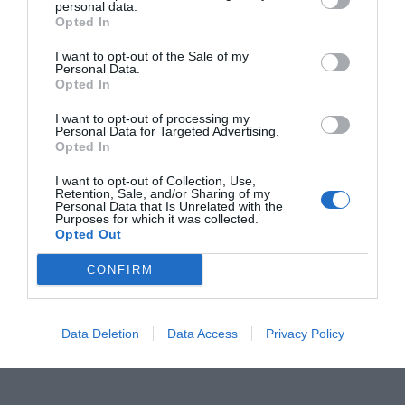
personal data.
Opted In
I want to opt-out of the Sale of my
Personal Data.
Opted In
I want to opt-out of processing my
Personal Data for Targeted Advertising.
Opted In
Almirall perd 99,7
CaixaBank nomena
Almirall canv
I want to opt-out of Collection, Use,
MEUR pel negoci als
el CEO d'Almirall
conseller de
Retention, Sale, and/or Sharing of my
Personal Data that Is Unrelated with the
Estats Units
nou conseller
Purposes for which it was collected.
Opted Out
independent
CONFIRM
Data Deletion
Data Access
Privacy Policy