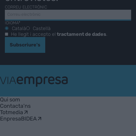
CORREU ELECTRÒNIC
IDIOMA*
Català
Castellà
He llegit i accepto el
tractament de dades
.
Subscriure's
VIA
Empresa
Qui som
Contacta'ns
Totmedia
EnpresaBIDEA