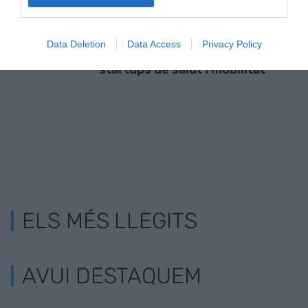
Acceleració per a
5G Barcelona s'alia amb els
Data Deletion
Data Access
Privacy Policy
startups de 5G
Països Baixos per impulsar
startups de salut i mobilitat
ELS MÉS LLEGITS
AVUI DESTAQUEM