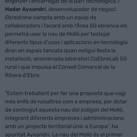
enginyer i encarregat de la part tecnològica, i
Hadar Ayxandri
, desenvolupador de negoci.
Ebredrone compta amb un equip de
col·laboradors i l'acord amb l'Àrea 5G ebrenca els
permetrà usar la nau de Molló per testejar
diferents tipus d'usos i aplicacions en tecnologia
dron en espais tancats quan estigui llesta la
instal·lació, anomenada laboratori CoEbreLab 5G
rural i que impulsa el Consell Comarcal de la
Ribera d'Ebre.
"Estem treballant per fer una proposta que vagi
més enllà de nosaltres com a empresa, per dotar
de contingut aquesta nau del polígon del Molló,
integrant diferents empreses i administracions
amb un projecte territorial únic a Europa", ha
apuntat Ayxandri. La nau del Molló és el primer