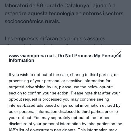
laboratori de 5G rural de Catalunya i ajudarà a
estendre aquesta tecnologia en entorns i sectors
socioeconòmics rurals.
Les empreses hi faran els primers assajos
d'aquesta tecnologia en diversos projectes
d'R+D+I (Recerca, Desenvolupament i Innovació).
www.viaempresa.cat -
Do Not Process My Personal
Information
Concretament, es preveu que aquesta
implantació permeti la digitalització de productes
If you wish to opt-out of the sale, sharing to third parties, or
i serveis de valor afegit, així com fer proves pilot
processing of your personal or sensitive information for
en entorns d'àmbit rural en sectors com
targeted advertising by us, please use the below opt-out
section to confirm your selection. Please note that after your
l'agroalimentari, el sociosanitari o l'energètic,
opt-out request is processed you may continue seeing
entre d'altres. La xarxa 5G també s'estendrà als
interest-based ads based on personal information utilized by
nuclis de població de Móra la Nova i Móra d'Ebre
us or personal information disclosed to third parties prior to
enguany.
your opt-out. You may separately opt-out of the further
disclosure of your personal information by third parties on the
IAB’s list of downstream participants. This information may