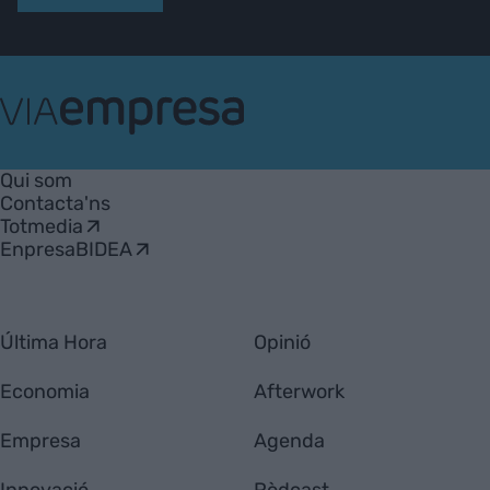
VIA
Empresa
Qui som
Contacta'ns
Totmedia
EnpresaBIDEA
Última Hora
Opinió
Economia
Afterwork
Empresa
Agenda
Innovació
Pòdcast