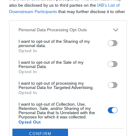
also be disclosed by us to third parties on the
IAB’s List of
Afegir
VIA Empresa
com a font preferida de
Downstream Participants
that may further disclose it to other
Google de forma gratuïta
third parties.
Estigues informat amb les últimes notícies d'actualitat
ACTIVAR ARA
Personal Data Processing Opt Outs
I want to opt-out of the Sharing of my
personal data.
Opted In
I want to opt-out of the Sale of my
Personal Data.
Opted In
I want to opt-out of processing my
Personal Data for Targeted Advertising.
RELACIONADES
Opted In
I want to opt-out of Collection, Use,
Retention, Sale, and/or Sharing of my
Personal Data that Is Unrelated with the
Purposes for which it was collected.
Opted Out
CONFIRM