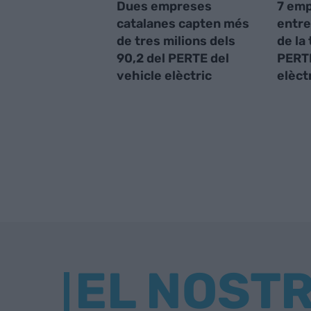
Dues empreses
7 emp
catalanes capten més
entre
de tres milions dels
de la 
90,2 del PERTE del
PERTE
vehicle elèctric
elèct
EL NOST