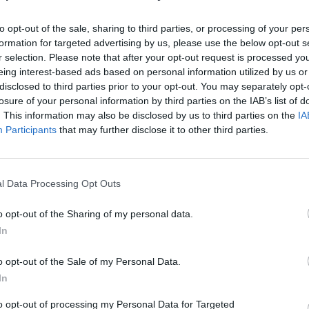
cialitza en la fabricació de calç i de carbonat de
a és una de les veteranes del sector a l'Estat i
to opt-out of the sale, sharing to third parties, or processing of your per
 al món de l'agricultura com al sector industrial.
formation for targeted advertising by us, please use the below opt-out s
r selection. Please note that after your opt-out request is processed y
eing interest-based ads based on personal information utilized by us or
ambé es veuran beneficiades del PERTE les
disclosed to third parties prior to your opt-out. You may separately opt-
losure of your personal information by third parties on the IAB’s list of
ar (Osca), que obté gairebé 9,5 milions, i
Lands
. This information may also be disclosed by us to third parties on the
IA
lduerna (Lleó), que rebrà 1,7 milions. Amb
Participants
that may further disclose it to other third parties.
 descarbonització de la línia 1 ha concedit més de
ions.
l Data Processing Opt Outs
 ha avançat que, després d'exhaurir-se el termini
o opt-out of the Sharing of my personal data.
 de bateries de la quarta convocatòria del PERTE
In
entitat que la gestiona -
SEPIDES
- ha rebut catorze
'inversió global de 1.176 milions d'euros.
o opt-out of the Sale of my Personal Data.
In
upost total de 280 milions, dels quals 180 es
to opt-out of processing my Personal Data for Targeted