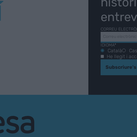
històr
Í
entrev
CORREU ELECTRÒ
IDIOMA*
Català
Cas
He llegit i ac
Subscriure's