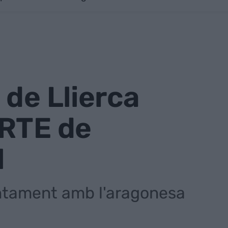
 de Llierca
ERTE de
l
ntament amb l'aragonesa