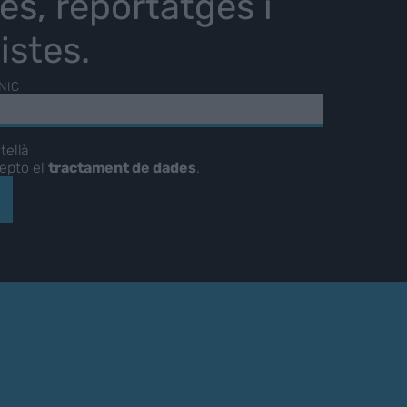
ies, reportatges i
istes.
NIC
tellà
cepto el
tractament de dades
.