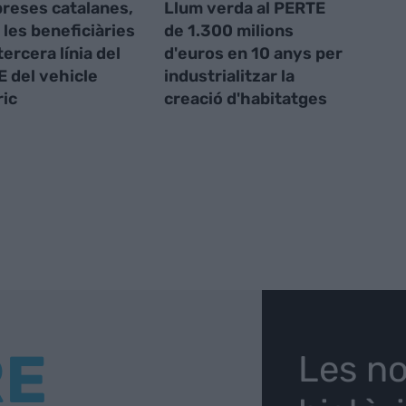
reses catalanes,
Llum verda al PERTE
 les beneficiàries
de 1.300 milions
tercera línia del
d'euros en 10 anys per
 del vehicle
industrialitzar la
ric
creació d'habitatges
RE
Les no