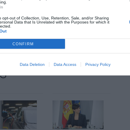
reemborsables i els 100 restants mitjançant
ing.
In
o opt-out of Collection, Use, Retention, Sale, and/or Sharing
ersonal Data that Is Unrelated with the Purposes for which it
lected.
nt preferida de Google de forma
Out
ACTIVAR ARA
ícies d'actualitat
CONFIRM
Data Deletion
Data Access
Privacy Policy
S