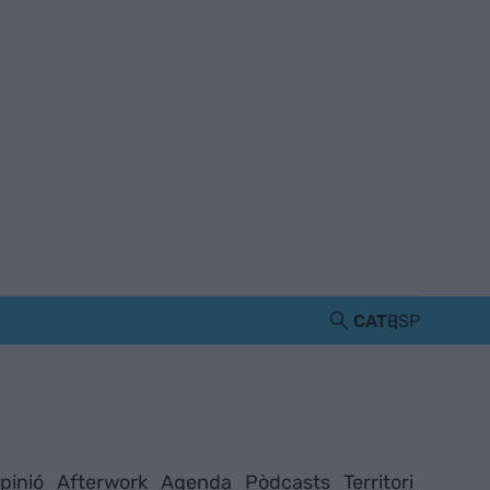
CAT
ESP
pinió
Afterwork
Agenda
Pòdcasts
Territori