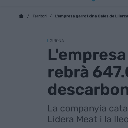
L'empresa garrotxina Cales de Llierc
Territori
GIRONA
L'empresa 
rebrà 647
descarboni
La companyia cata
Lidera Meat i la ll